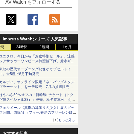
AV Watch をフォローする
Impress Watchシリーズ 人気記事
時間
24時間
1週間
1カ月
ユニクロ、今日から「お盆特別セール」。涼感
シアサッカーワンピース待望値下げ、撥水ギア
ショーツは1990円に
東映の歴代オープニング映像がカプセルトイ
に。全5種で8月下旬発売
カルディ、オンライン限定「ネコバッグ＆タン
ブラーセット」を一般販売。7月の抽選販売の
当選無効分
はやぶさ50％オフの「新幹線eチケット（トク
だ値スペシャル28）」発売。秋冬乗車分、えき
ねっと限定
フェルメール《真珠の耳飾りの少女》展のグッ
ズ公開。図録/ミッフィー/葬送のフリーレンほ
か、注目ブランドコラボが実現
もっと見る
おすすめ記事