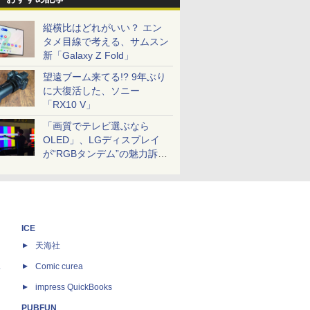
縦横比はどれがいい？ エン
タメ目線で考える、サムスン
新「Galaxy Z Fold」
望遠ブーム来てる!? 9年ぶり
に大復活した、ソニー
「RX10 V」
「画質でテレビ選ぶなら
OLED」、LGディスプレイ
が“RGBタンデム”の魅力訴
求。液晶とのガチ比較も
ICE
天海社
ス
Comic curea
impress QuickBooks
PUBFUN