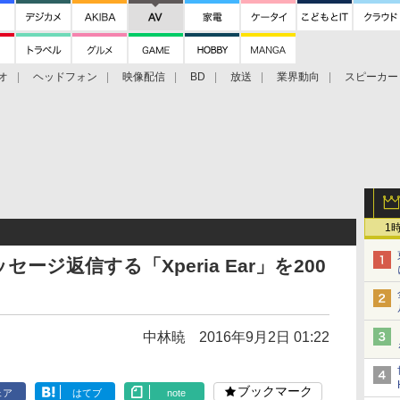
オ
ヘッドフォン
映像配信
BD
放送
業界動向
スピーカー
ェクタ
PS4
BDプレーヤー
映像配信
BD
1
ジ返信する「Xperia Ear」を200
中林暁
2016年9月2日 01:22
ブックマーク
ェア
はてブ
note