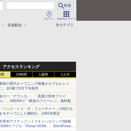
ログイン
Impress サイト
全カテゴリ
音楽配信
アクセスランキング
時間
24時間
1週間
1カ月
東映の歴代オープニング映像がカプセルトイ
に。全5種で8月下旬発売
金ロー「ナウシカ」、「真夏の怪奇ファイ
ル」、ABEMAで「葬送のフリーレン」無料配信
など。夏の特番・配信情報
「バック・トゥ・ザ・フューチャー」の時計台
をモチーフにした腕時計。1985本限定
世界初アクティブノイズキャンセリングII搭載
HDMIケーブル「Pulsar HDMI」。SilentPower
から