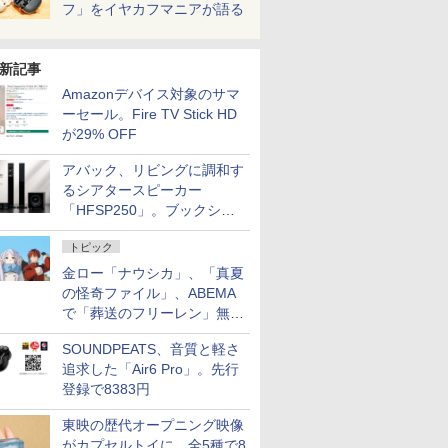
フ」をイヤカフマニアが語る
新記事
Amazonデバイス対象のサマ
ーセール。Fire TV Stick HD
が29% OFF
アバック、リビングに調和す
るシアタースピーカー
「HFSP250」。ブックシェ
ルフはペア3万円以下
トピック
金ロー「ナウシカ」、「真夏
の怪奇ファイル」、ABEMA
で「葬送のフリーレン」無料
配信など。夏の特番・配信情
SOUNDPEATS、音質と軽さ
報
追求した「Air6 Pro」。先行
登録で8383円
東映の歴代オープニング映像
がカプセルトイに。全5種で8