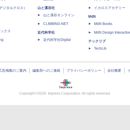
 X（デジタルクロス）
山と溪谷社
イカロスアカデミー
山と溪谷オンライン
MdN
CLIMBING-NET
MdN Books
ブックス
近代科学社
MdN Design Interactiv
ing
近代科学社Digital
テックリブ
TechLib
広告掲載のご案内
編集部へのご連絡
プライバシーポリシー
会社概要
Copyright ©
2026
Impress Corporation. All rights reserved.