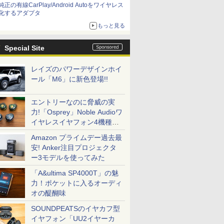
純正の有線CarPlay/Android Autoをワイヤレス
化するアダプタ
もっと見る
Special Site
レイズのパワーデザインホイ
ール「M6」に新色登場!!
エントリーなのに脅威の実
力!「Osprey」Noble Audioワ
イヤレスイヤフォン4機種を
一気に聴く
Amazon プライムデー過去最
安! Anker注目プロジェクタ
ー3モデルを使ってみた
「A&ultima SP4000T」の魅
力！ポケットに入るオーディ
オの醍醐味
SOUNDPEATSのイヤカフ型
イヤフォン「UU2イヤーカ