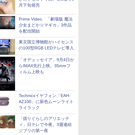
月下旬発売
Prime Video、「劇場版 魔法
少女まどか☆マギカ」3作品
を配信開始
東京国立博物館がハイセンス
の100型RGB LEDテレビ導入
「オデュッセイア」9月4日か
らIMAX先行上映。35mmフ
ィルム上映も
Technicsイヤフォン「EAH-
AZ100」に新色ムーンライト
ライラック
「借りぐらしのアリエッテ
ィ」日テレで今夜。3週連続
ジブリの第一夜