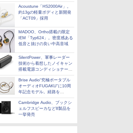
Acoustune「HS2000Air」。
約13gの軽量ボディと新開発
「ACT09」採用
MADOO、Ortho搭載の限定
IEM「Typ624」。密度感ある
低音と抜けの良い中高音域
SilentPower、軍事レーダー
技術から着想したノイキャン
搭載電源コンディショナー
「AC iPurifier2」
Brise Audio“究極ポータブル
オーディオFUGAKU”に10周
年記念モデル。経路を
NISHIKIで統一。400万円
Cambridge Audio、ブックシ
ェルフスピーカなど8製品を
一挙発売