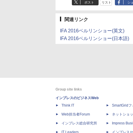
ポスト
リスト
シ
関連リンク
IFA 2016ベルリンショー(英文)
IFA 2016ベルリンショー(日本語)
Group site links
インプレスのビジネスWeb
Think IT
SmartGri
Web担当者Forum
ネットショ
インプレス総合研究所
Impress Busi
IT Leaders
インプレス