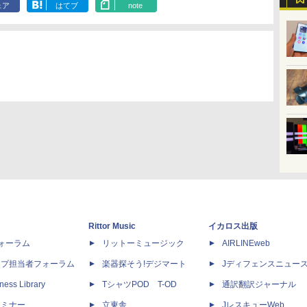
ェア
はてブ
note
Rittor Music
イカロス出版
dフォーラム
リットーミュージック
AIRLINEweb
ップ担当者フォーラム
楽器探そう!デジマート
Jディフェンスニュー
ness Library
TシャツPOD T-OD
通訳翻訳ジャーナル
セミナー
立東舎
JレスキューWeb