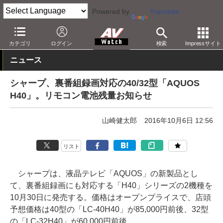
Powered by
Translate
AV Watch
製品
テレビ
シャープ
カテゴリ
ログイン
検索
Impressサイト
ニュース
シャープ、裏番組録画対応の40/32型「AQUOS
H40」。リモコン電池残量お知らせ
山崎健太郎
2016年10月6日 12:56
リスト
シャープは、液晶テレビ「AQUOS」の新製品とし
て、裏番組録画にも対応する「H40」シリーズの2機種を
10月30日に発売する。価格はオープンプライスで、店頭
予想価格は40型の「LC-40H40」が85,000円前後、32型
の「LC-32H40」が60,000円前後。