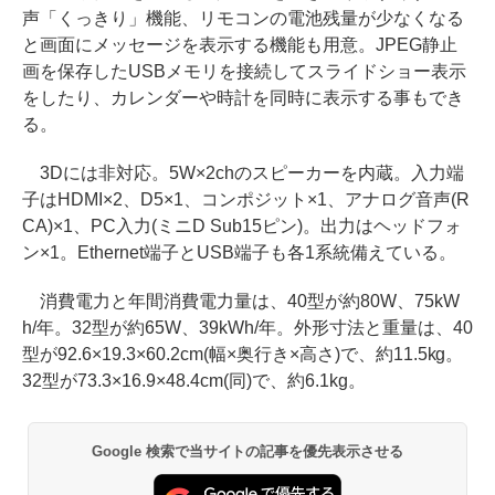
声「くっきり」機能、リモコンの電池残量が少なくなる
と画面にメッセージを表示する機能も用意。JPEG静止
画を保存したUSBメモリを接続してスライドショー表示
をしたり、カレンダーや時計を同時に表示する事もでき
る。
3Dには非対応。5W×2chのスピーカーを内蔵。入力端
子はHDMI×2、D5×1、コンポジット×1、アナログ音声(R
CA)×1、PC入力(ミニD Sub15ピン)。出力はヘッドフォ
ン×1。Ethernet端子とUSB端子も各1系統備えている。
消費電力と年間消費電力量は、40型が約80W、75kW
h/年。32型が約65W、39kWh/年。外形寸法と重量は、40
型が92.6×19.3×60.2cm(幅×奥行き×高さ)で、約11.5kg。
32型が73.3×16.9×48.4cm(同)で、約6.1kg。
Google 検索で当サイトの記事を優先表示させる