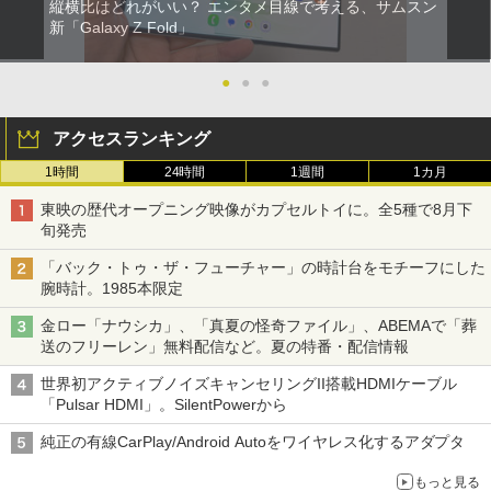
縦横比はどれがいい？ エンタメ目線で考える、サムスン
新「Galaxy Z Fold」
●
●
●
アクセスランキング
1時間
24時間
1週間
1カ月
東映の歴代オープニング映像がカプセルトイに。全5種で8月下
旬発売
「バック・トゥ・ザ・フューチャー」の時計台をモチーフにした
腕時計。1985本限定
金ロー「ナウシカ」、「真夏の怪奇ファイル」、ABEMAで「葬
送のフリーレン」無料配信など。夏の特番・配信情報
世界初アクティブノイズキャンセリングII搭載HDMIケーブル
「Pulsar HDMI」。SilentPowerから
純正の有線CarPlay/Android Autoをワイヤレス化するアダプタ
もっと見る