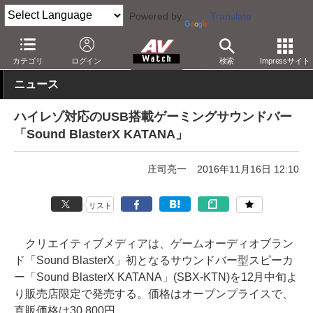
Powered by
Translate
AV Watch
製品
サウンドバー
その他
カテゴリ
ログイン
検索
Impressサイト
ニュース
ハイレゾ対応のUSB搭載ゲーミングサウンドバー
「Sound BlasterX KATANA」
庄司亮一
2016年11月16日 12:10
リスト
クリエイティブメディアは、ゲームオーディオブラン
ド「Sound BlasterX」初となるサウンドバー型スピーカ
ー「Sound BlasterX KATANA」(SBX-KTN)を12月中旬よ
り販売店限定で発売する。価格はオープンプライスで、
直販価格は30,800円。