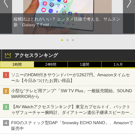
縦横比はどれがいい？ エンタメ目線で考える、サムスン
新「Galaxy Z Fold」
●
●
●
アクセスランキング
1時間
24時間
1週間
1カ月
ソニーのHDMI付きサウンドバーが12627円。Amazonタイムセ
ール【今日みつけたお買い得品】
小型な“テレビ用アンプ”「SW TV Plus」一般販売開始。SOUND
WARRIORから
【AV Watchアクセスランキング】東宝カプセルトイ、バックト
ゥザフューチャー腕時計、ダイアトーン遺伝子継承スピーカー
('26年8月3日～9日)
FIIOのスティック型DAP「Snowsky ECHO NANO」、Amazonで
販売中