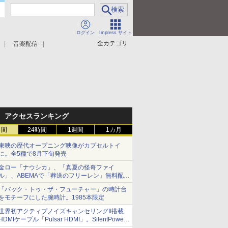
ログイン
Impress サイト
全カテゴリ
音楽配信
アクセスランキング
時間
24時間
1週間
1カ月
東映の歴代オープニング映像がカプセルトイ
に。全5種で8月下旬発売
金ロー「ナウシカ」、「真夏の怪奇ファイ
ル」、ABEMAで「葬送のフリーレン」無料配信
など。夏の特番・配信情報
「バック・トゥ・ザ・フューチャー」の時計台
をモチーフにした腕時計。1985本限定
世界初アクティブノイズキャンセリングII搭載
HDMIケーブル「Pulsar HDMI」。SilentPower
から