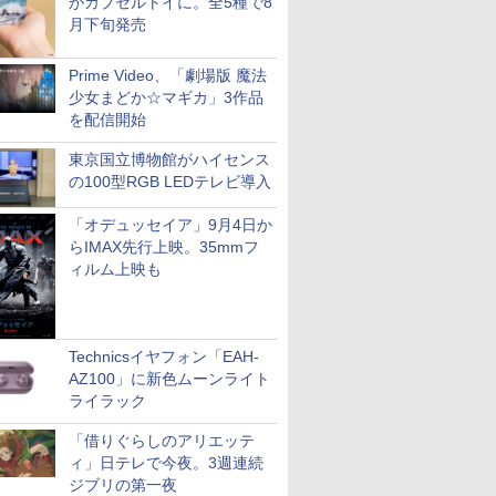
がカプセルトイに。全5種で8
月下旬発売
Prime Video、「劇場版 魔法
少女まどか☆マギカ」3作品
を配信開始
東京国立博物館がハイセンス
の100型RGB LEDテレビ導入
「オデュッセイア」9月4日か
らIMAX先行上映。35mmフ
ィルム上映も
Technicsイヤフォン「EAH-
AZ100」に新色ムーンライト
ライラック
「借りぐらしのアリエッテ
ィ」日テレで今夜。3週連続
ジブリの第一夜