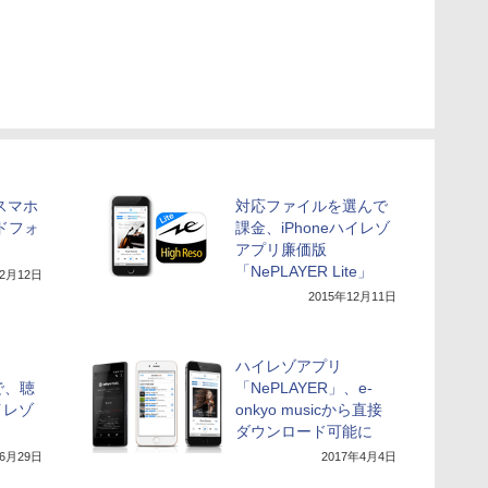
idスマホ
対応ファイルを選んで
ドフォ
課金、iPhoneハイレゾ
アプリ廉価版
「NePLAYER Lite」
12月12日
2015年12月11日
ハイレゾアプリ
で、聴
「NePLAYER」、e-
イレゾ
onkyo musicから直接
ダウンロード可能に
年6月29日
2017年4月4日