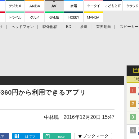
オ
ヘッドフォン
映像配信
BD
放送
業界動向
スピーカー
ェクタ
PS4
BDプレーヤー
映像配信
BD
1
生が360円から利用できるアプリ
中林暁
2016年12月20日 15:47
ブックマーク
ェア
はてブ
note