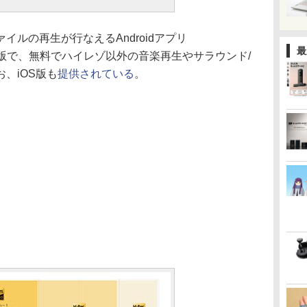
ルの再生が行なえるAndroidアプリ
最
のLite版で、無料でハイレゾ以外の音楽再生やサラウンド/
、iOS版も
提供されている
。