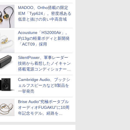
MADOO、Ortho搭載の限定
IEM「Typ624」。密度感ある
低音と抜けの良い中高音域
Acoustune「HS2000Air」。
約13gの軽量ボディと新開発
「ACT09」採用
SilentPower、軍事レーダー
技術から着想したノイキャン
搭載電源コンディショナー
「AC iPurifier2」
Cambridge Audio、ブックシ
ェルフスピーカなど8製品を
一挙発売
Brise Audio“究極ポータブル
オーディオFUGAKU”に10周
年記念モデル。経路を
NISHIKIで統一。400万円