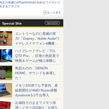
純正の有線CarPlay/Android Autoをワイヤレス
化するアダプタ
もっと見る
Special Site
エントリーなのに脅威の実
力!「Osprey」Noble Audioワ
イヤレスイヤフォン4機種を
一気に聴く
ハイグレードテレビ「TCL
Q7D Pro」。圧巻の色彩美で
映画＆ゲームが極上体験に
鳥肌ものの「DENON
HOME」サウンドを体感し
た！
メモリ32GBでも予算内。産
経新聞社がAMD Ryzen搭載
dynabookを2千台導入
お値段そのままでメモリ倍
増！メモリ32GBの「お得な