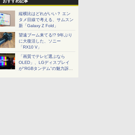
おすすめ記事
縦横比はどれがいい？ エン
タメ目線で考える、サムスン
新「Galaxy Z Fold」
望遠ブーム来てる!? 9年ぶり
に大復活した、ソニー
「RX10 V」
「画質でテレビ選ぶなら
OLED」、LGディスプレイ
が“RGBタンデム”の魅力訴
求。液晶とのガチ比較も