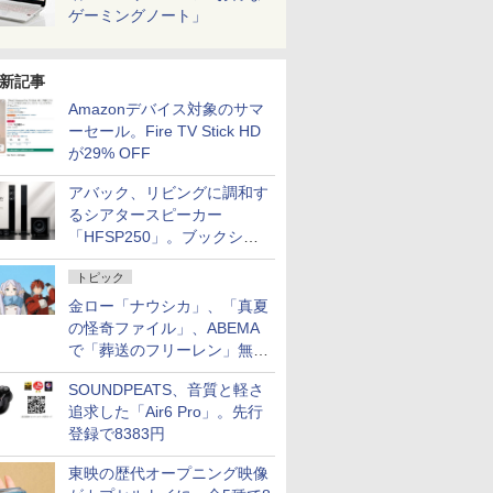
ゲーミングノート」
新記事
Amazonデバイス対象のサマ
ーセール。Fire TV Stick HD
が29% OFF
アバック、リビングに調和す
るシアタースピーカー
「HFSP250」。ブックシェ
ルフはペア3万円以下
トピック
金ロー「ナウシカ」、「真夏
の怪奇ファイル」、ABEMA
で「葬送のフリーレン」無料
配信など。夏の特番・配信情
SOUNDPEATS、音質と軽さ
報
追求した「Air6 Pro」。先行
登録で8383円
東映の歴代オープニング映像