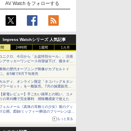
AV Watch をフォローする
Impress Watchシリーズ 人気記事
時間
24時間
1週間
1カ月
ユニクロ、今日から「お盆特別セール」。涼感
シアサッカーワンピース待望値下げ、撥水ギア
ショーツは1990円に
東映の歴代オープニング映像がカプセルトイ
に。全5種で8月下旬発売
カルディ、オンライン限定「ネコバッグ＆タン
ブラーセット」を一般販売。7月の抽選販売の
当選無効分
【家電レビュー】手ごわい雑草との戦い、コメ
リの草刈機で完全勝利 掃除機感覚で使えた
フェルメール《真珠の耳飾りの少女》展のグッ
ズ公開。図録/ミッフィー/葬送のフリーレンほ
か、注目ブランドコラボが実現
もっと見る