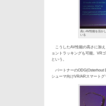
高いAV性能を活か
いる
こうしたAV性能の高さに加え、6DoF
ョントラッキングも可能。VR
という。
パートナーのODG(Osterhout D
シューマ向けVR/ARスマートグ