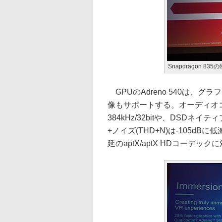
Snapdragon 835
GPUのAdreno 540は、グ
像もサポートする。オーディオコーデ
384kHz/32bitや、DSDネ
+ノイズ(THD+N)は-105dB
延のaptX/aptX HDコーデック