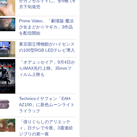
がカプセルトイに。全5種で8
月下旬発売
Prime Video、「劇場版 魔法
少女まどか☆マギカ」3作品
を配信開始
東京国立博物館がハイセンス
の100型RGB LEDテレビ導入
「オデュッセイア」9月4日か
らIMAX先行上映。35mmフ
ィルム上映も
Technicsイヤフォン「EAH-
AZ100」に新色ムーンライト
ライラック
「借りぐらしのアリエッテ
ィ」日テレで今夜。3週連続
ジブリの第一夜