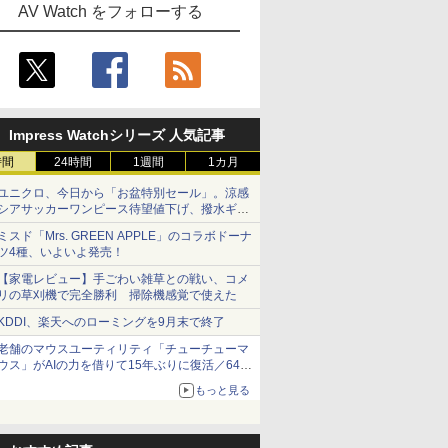
AV Watch をフォローする
Impress Watchシリーズ 人気記事
時間
24時間
1週間
1カ月
ユニクロ、今日から「お盆特別セール」。涼感
シアサッカーワンピース待望値下げ、撥水ギア
ショーツは1990円に
ミスド「Mrs. GREEN APPLE」のコラボドーナ
ツ4種、いよいよ発売！
【家電レビュー】手ごわい雑草との戦い、コメ
リの草刈機で完全勝利 掃除機感覚で使えた
KDDI、楽天へのローミングを9月末で終了
老舗のマウスユーティリティ「チューチューマ
ウス」がAIの力を借りて15年ぶりに復活／64bit
化、Windows 10/11、「Chrome」も走り回
もっと見る
る。復活記念で2026年末まで500円