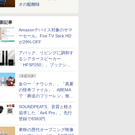
オの醍醐味
新記事
Amazonデバイス対象のサマ
ーセール。Fire TV Stick HD
が29% OFF
アバック、リビングに調和す
るシアタースピーカー
「HFSP250」。ブックシェ
ルフはペア3万円以下
トピック
金ロー「ナウシカ」、「真夏
の怪奇ファイル」、ABEMA
で「葬送のフリーレン」無料
配信など。夏の特番・配信情
SOUNDPEATS、音質と軽さ
報
追求した「Air6 Pro」。先行
登録で8383円
東映の歴代オープニング映像