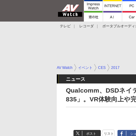
テレビ
レコーダ
ポータブルオーディ
スマートスピーカー
デジカメ
プロジ
AV Watch
イベント
CES
2017
ニュース
Qualcomm、DSDネイテ
835」。VR体験向上
ポスト
リスト
シ