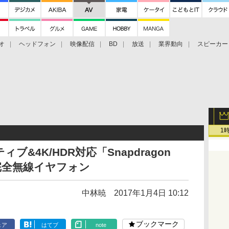
オ
ヘッドフォン
映像配信
BD
放送
業界動向
スピーカー
ェクタ
PS4
BDプレーヤー
映像配信
BD
1
ィブ&4K/HDR対応「Snapdragon
や完全無線イヤフォン
中林暁
2017年1月4日 10:12
ブックマーク
ェア
はてブ
note