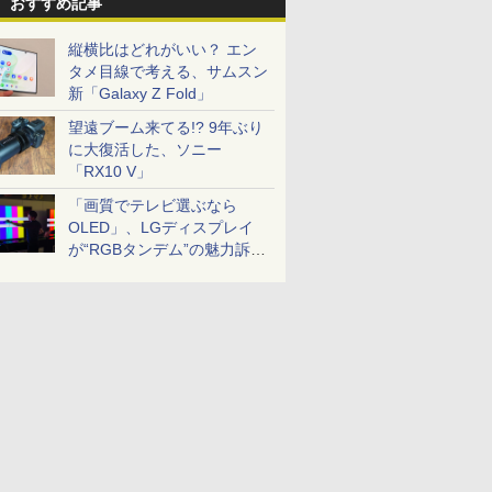
おすすめ記事
縦横比はどれがいい？ エン
タメ目線で考える、サムスン
新「Galaxy Z Fold」
望遠ブーム来てる!? 9年ぶり
に大復活した、ソニー
「RX10 V」
「画質でテレビ選ぶなら
OLED」、LGディスプレイ
が“RGBタンデム”の魅力訴
求。液晶とのガチ比較も