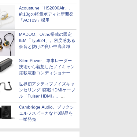
Acoustune「HS2000Air」。
約13gの軽量ボディと新開発
「ACT09」採用
MADOO、Ortho搭載の限定
IEM「Typ624」。密度感ある
低音と抜けの良い中高音域
SilentPower、軍事レーダー
技術から着想したノイキャン
搭載電源コンディショナー
「AC iPurifier2」
世界初アクティブノイズキャ
ンセリングII搭載HDMIケーブ
ル「Pulsar HDMI」。
SilentPowerから
Cambridge Audio、ブックシ
ェルフスピーカなど8製品を
一挙発売