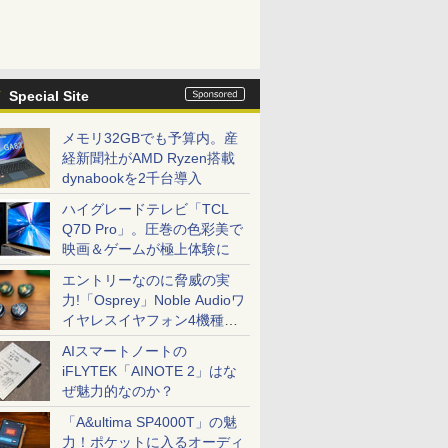
Special Site
メモリ32GBでも予算内。産
経新聞社がAMD Ryzen搭載
dynabookを2千台導入
ハイグレードテレビ「TCL
Q7D Pro」。圧巻の色彩美で
映画＆ゲームが極上体験に
エントリーなのに脅威の実
力!「Osprey」Noble Audioワ
イヤレスイヤフォン4機種を
一気に聴く
AIスマートノートの
iFLYTEK「AINOTE 2」はな
ぜ魅力的なのか？
「A&ultima SP4000T」の魅
力！ポケットに入るオーディ