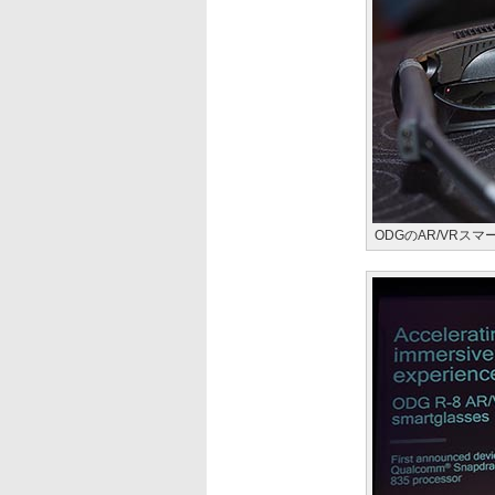
ODGのAR/VRスマ