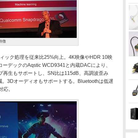
の特徴
ラフィック処理を従来比25%向上。4K映像やHDR 10映
ックのAqstic WCD9341と内蔵DACにより、
イティブ再生もサポートし、SN比は115dB、高調波歪み
に低減。3Dオーディオもサポートする。Bluetoothは低遅
に対応。