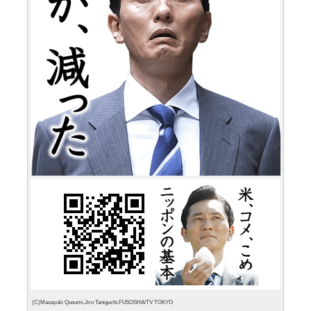
(C)Masayuki Qusumi,Jiro Taniguchi,FUSOSHA/TV TOKYO