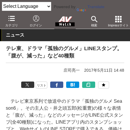
Powered by
Translate
AV Watch
コンテンツ・サービス
アプリ/サービス
カテゴリ
ログイン
検索
Impressサイト
ニュース
テレ東、ドラマ「孤独のグルメ」LINEスタンプ。
「腹が、減った」など40種類
庄司亮一
2017年5月11日 14:48
リスト
テレビ東京系列で放送中のドラマ「孤独のグルメ Sea
son6」。その主人公・井之頭五郎(松重豊)の様々な表情
と「腹が、減った」などのメッセージがLINE公式スタン
プ(全40種類)になった。LINEアプリ内のスタンプショッ
プと、WebサイトのLINE STOREで購入できる。価格は