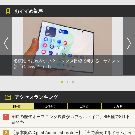
おすすめ記事
縦横比はどれがいい？ エンタメ目線で考える、サムスン
新「Galaxy Z Fold」
●
●
●
アクセスランキング
1時間
24時間
1週間
1カ月
東映の歴代オープニング映像がカプセルトイに。全5種で8月下
旬発売
【藤本健のDigital Audio Laboratory】「声で演奏するドラム」か