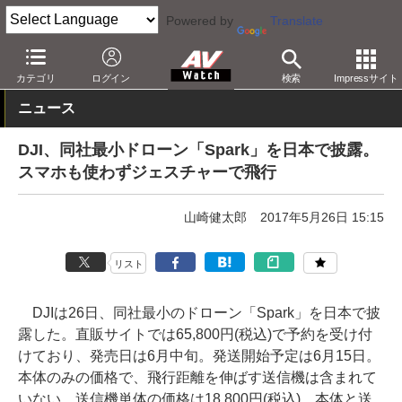
Powered by
Translate
AV Watch
製品
ドローン/UAV
カテゴリ
ログイン
検索
Impressサイト
ニュース
DJI、同社最小ドローン「Spark」を日本で披露。
スマホも使わずジェスチャーで飛行
山崎健太郎
2017年5月26日 15:15
リスト
DJIは26日、同社最小のドローン「Spark」を日本で披
露した。直販サイトでは65,800円(税込)で予約を受け付
けており、発売日は6月中旬。発送開始予定は6月15日。
本体のみの価格で、飛行距離を伸ばす送信機は含まれて
いない。送信機単体の価格は18,800円(税込)。本体と送