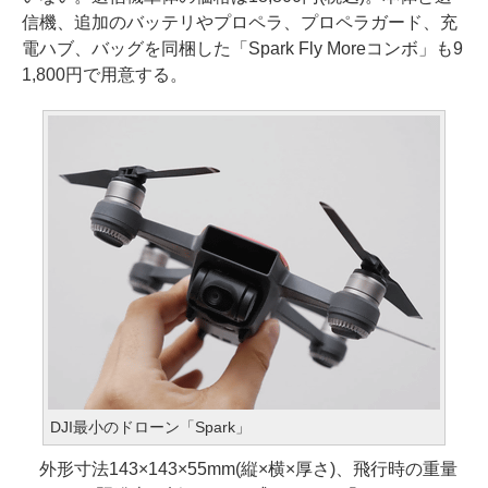
信機、追加のバッテリやプロペラ、プロペラガード、充
電ハブ、バッグを同梱した「Spark Fly Moreコンボ」も9
1,800円で用意する。
DJI最小のドローン「Spark」
外形寸法143×143×55mm(縦×横×厚さ)、飛行時の重量