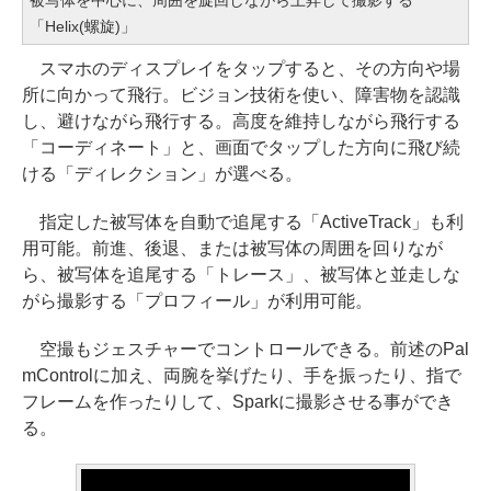
被写体を中心に、周囲を旋回しながら上昇して撮影する
「Helix(螺旋)」
スマホのディスプレイをタップすると、その方向や場
所に向かって飛行。ビジョン技術を使い、障害物を認識
し、避けながら飛行する。高度を維持しながら飛行する
「コーディネート」と、画面でタップした方向に飛び続
ける「ディレクション」が選べる。
指定した被写体を自動で追尾する「ActiveTrack」も利
用可能。前進、後退、または被写体の周囲を回りなが
ら、被写体を追尾する「トレース」、被写体と並走しな
がら撮影する「プロフィール」が利用可能。
空撮もジェスチャーでコントロールできる。前述のPal
mControlに加え、両腕を挙げたり、手を振ったり、指で
フレームを作ったりして、Sparkに撮影させる事ができ
る。