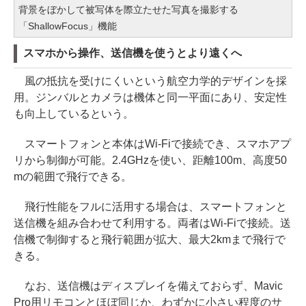
背景をぼかして被写体を際立たせた写真を撮影する
「ShallowFocus」機能
スマホから操作、送信機を使うとより遠くへ
風の抵抗を受けにくいという航空力学的デザインを採
用。ジンバルとカメラは機体と同一平面にあり、安定性
も向上しているという。
スマートフォンと本体はWi-Fiで接続でき、スマホアプ
リから制御が可能。2.4GHzを使い、距離100m、高度50
mの範囲で飛行できる。
飛行性能をフルに活用する場合は、スマートフォンと
送信機を組み合わせて利用する。両者はWi-Fiで接続。送
信機で制御すると飛行範囲が拡大、最大2kmまで飛行で
きる。
なお、送信機はディスプレイを備えておらず、Mavic
Pro用リモコンとほぼ同じか、わずかに小さい程度のサ