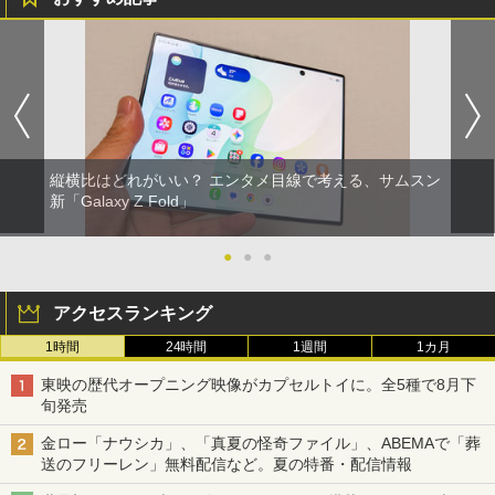
縦横比はどれがいい？ エンタメ目線で考える、サムスン
新「Galaxy Z Fold」
●
●
●
アクセスランキング
1時間
24時間
1週間
1カ月
東映の歴代オープニング映像がカプセルトイに。全5種で8月下
旬発売
金ロー「ナウシカ」、「真夏の怪奇ファイル」、ABEMAで「葬
送のフリーレン」無料配信など。夏の特番・配信情報