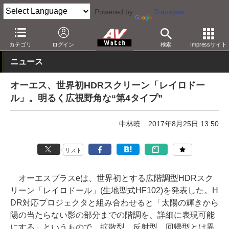
Powered by
Translate
AV Watch
製品
AV周辺機器
カテゴリ
ログイン
検索
Impressサイト
ニュース
オーエス、世界初HDRスクリーン「レイロドー
ル」。明るく広視野角な“第4タイプ”
中林暁
2017年8月25日 13:50
リスト
オーエスプラスeは、世界初とする広階調型HDRスク
リーン「レイロドール」(生地型式HF102)を発表した。H
DR対応プロジェクタと組み合わせると「太陽の輝きから
陽の当たらない影の部分までの階調を、詳細に表現可能
にする」というもので、拡散型、反射型、回帰型とは異