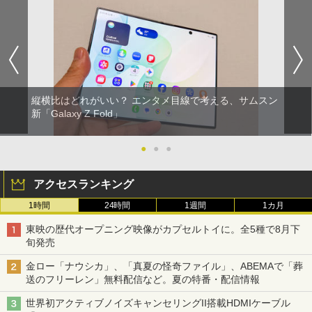
縦横比はどれがいい？ エンタメ目線で考える、サムスン
新「Galaxy Z Fold」
●
●
●
アクセスランキング
1時間
24時間
1週間
1カ月
東映の歴代オープニング映像がカプセルトイに。全5種で8月下
旬発売
金ロー「ナウシカ」、「真夏の怪奇ファイル」、ABEMAで「葬
送のフリーレン」無料配信など。夏の特番・配信情報
世界初アクティブノイズキャンセリングII搭載HDMIケーブル