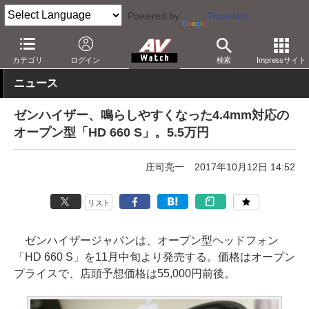
Powered by
Translate
AV Watch
製品
ヘッドフォン
ゼンハイザー
カテゴリ
ログイン
検索
Impressサイト
ニュース
ゼンハイザー、鳴らしやすくなった4.4mm対応の
オープン型「HD 660 S」。5.5万円
庄司亮一
2017年10月12日 14:52
リスト
ゼンハイザージャパンは、オープン型ヘッドフォン
「HD 660 S」を11月中旬より発売する。価格はオープン
プライスで、店頭予想価格は55,000円前後。