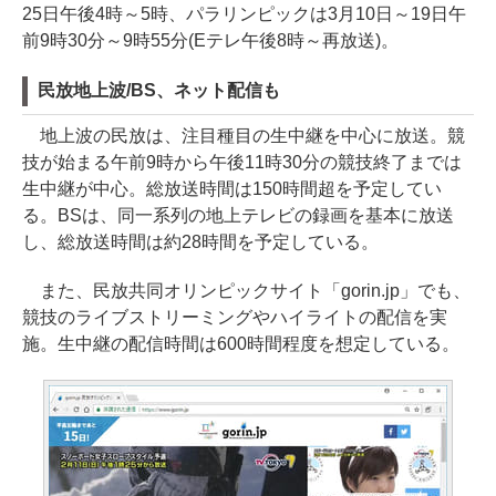
25日午後4時～5時、パラリンピックは3月10日～19日午
前9時30分～9時55分(Eテレ午後8時～再放送)。
民放地上波/BS、ネット配信も
地上波の民放は、注目種目の生中継を中心に放送。競
技が始まる午前9時から午後11時30分の競技終了までは
生中継が中心。総放送時間は150時間超を予定してい
る。BSは、同一系列の地上テレビの録画を基本に放送
し、総放送時間は約28時間を予定している。
また、民放共同オリンピックサイト「gorin.jp」でも、
競技のライブストリーミングやハイライトの配信を実
施。生中継の配信時間は600時間程度を想定している。