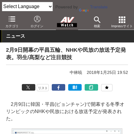
Powered by
Translate
AV Watch
コンテンツ・サービス
放送
カテゴリ
ログイン
検索
Impressサイト
ニュース
2月9日開幕の平昌五輪、NHKや民放の放送予定発
表。羽生/髙梨など注目競技
中林暁
2018年1月25日 19:52
リスト
2月9日に韓国・平昌(ピョンチャン)で開幕する冬季オ
リンピックのNHKや民放における放送予定が発表され
た。