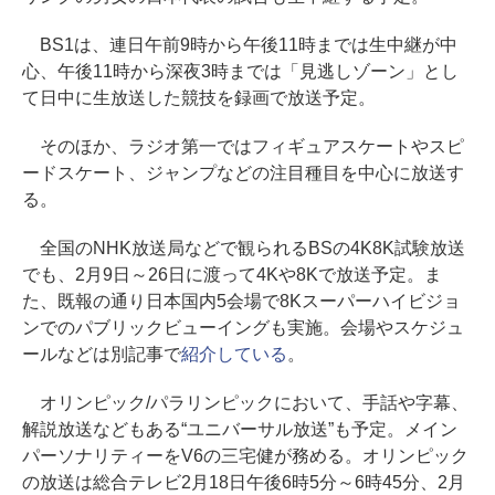
BS1は、連日午前9時から午後11時までは生中継が中
心、午後11時から深夜3時までは「見逃しゾーン」とし
て日中に生放送した競技を録画で放送予定。
そのほか、ラジオ第一ではフィギュアスケートやスピ
ードスケート、ジャンプなどの注目種目を中心に放送す
る。
全国のNHK放送局などで観られるBSの4K8K試験放送
でも、2月9日～26日に渡って4Kや8Kで放送予定。ま
た、既報の通り日本国内5会場で8Kスーパーハイビジョ
ンでのパブリックビューイングも実施。会場やスケジュ
ールなどは別記事で
紹介している
。
オリンピック/パラリンピックにおいて、手話や字幕、
解説放送などもある“ユニバーサル放送”も予定。メイン
パーソナリティーをV6の三宅健が務める。オリンピック
の放送は総合テレビ2月18日午後6時5分～6時45分、2月