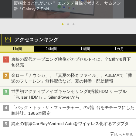
縦横比はどれがいい？ エンタメ目線で考える、サムスン
新「Galaxy Z Fold」
●
●
●
アクセスランキング
1時間
24時間
1週間
1カ月
東映の歴代オープニング映像がカプセルトイに。全5種で8月下
旬発売
金ロー「ナウシカ」、「真夏の怪奇ファイル」、ABEMAで「葬
送のフリーレン」無料配信など。夏の特番・配信情報
世界初アクティブノイズキャンセリングII搭載HDMIケーブル
「Pulsar HDMI」。SilentPowerから
「バック・トゥ・ザ・フューチャー」の時計台をモチーフにした
腕時計。1985本限定
純正の有線CarPlay/Android Autoをワイヤレス化するアダプタ
もっと見る