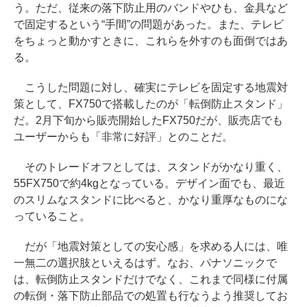
う。ただ、従来の落下防止用のバンドやひも、金具など
で固定するという“手間”の問題があった。また、テレビ
をちょっと動かすときに、これらを外すのも面倒ではあ
る。
こうした問題に対し、確実にテレビを固定する地震対
策として、FX750で搭載したのが「転倒防止スタンド」
だ。2月下旬から販売開始したFX750だが、販売店でも
ユーザーからも「非常に好評」とのことだ。
そのトレードオフとしては、スタンドがかなり重く、
55FX750で約4kgとなっている。デザイン面でも、最近
のスリムなスタンドに比べると、かなり重厚なものにな
っていること。
だが「地震対策としての安心感」を求める人には、唯
一無二の選択肢といえるはず。なお、パナソニックで
は、転倒防止スタンドだけでなく、これまで同様に付属
の転倒・落下防止部品での処置も行なうよう推奨してお