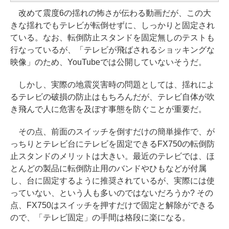
改めて震度6の揺れの怖さが伝わる動画だが、この大
きな揺れでもテレビが転倒せずに、しっかりと固定され
ている。なお、転倒防止スタンドを固定無しのテストも
行なっているが、「テレビが飛ばされるショッキングな
映像」のため、YouTubeでは公開していないそうだ。
しかし、実際の地震災害時の問題としては、揺れによ
るテレビの破損の防止はもちろんだが、テレビ自体が吹
き飛んで人に危害を及ぼす事態を防ぐことが重要だ。
その点、前面のスイッチを倒すだけの簡単操作で、が
っちりとテレビ台にテレビを固定できるFX750の転倒防
止スタンドのメリットは大きい。最近のテレビでは、ほ
とんどの製品に転倒防止用のバンドやひもなどが付属
し、台に固定するように推奨されているが、実際には使
っていない、という人も多いのではないだろうか? その
点、FX750はスイッチを押すだけで固定と解除ができる
ので、「テレビ固定」の手間は格段に楽になる。