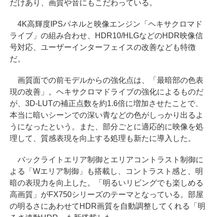
だけあり、画質や音にもこだわっている。
4K高輝度IPSパネルと映像エンジン「ヘキサクロマド
ライブ」の組み合わせ、HDR10/HLGなどのHDR映像信
号対応、ユーザーインターフェイスの改善なども特徴
だ。
画質面での前モデルからの強化点は、「最暗部の色表
現の改善」。ヘキサクロマドライブの強化によるものだ
が、3D-LUTの補正点数を約1.6倍に増加させたことで、
本当に暗いシーンでの深い青などの色がしっかり出るよ
うになったという。また、部分ごとに適応的に映像を処
理して、質感表現を向上する処理も新たに導入した。
バックライトエリア制御とエリアコントラスト制御に
よる「Wエリア制御」も搭載し、コントラスト感と、明
暗の表現力を向上した。「明るいリビングでも楽しめる
高画質」がFX750シリーズのテーマとなっている。部屋
の明るさにあわせてHDR画質を自動調整してくれる「明