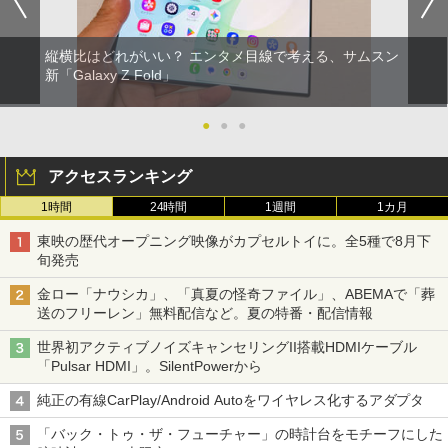
縦横比はどれがいい？ エンタメ目線で考える、サムスン
新「Galaxy Z Fold」
●
●
●
アクセスランキング
1時間
24時間
1週間
1カ月
東映の歴代オープニング映像がカプセルトイに。全5種で8月下
旬発売
金ロー「ナウシカ」、「真夏の怪奇ファイル」、ABEMAで「葬
送のフリーレン」無料配信など。夏の特番・配信情報
世界初アクティブノイズキャンセリングII搭載HDMIケーブル
「Pulsar HDMI」。SilentPowerから
純正の有線CarPlay/Android Autoをワイヤレス化するアダプタ
「バック・トゥ・ザ・フューチャー」の時計台をモチーフにした