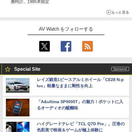
腕時計。1985本限定
もっと見る
AV Watch をフォローする
Special Site
レイズ鍛造1ピースアルミホイール「CE28 N-p
lus」軽量なままに剛性を向上
「A&ultima SP4000T」の魅力！ポケットに入
るオーディオの醍醐味
ハイグレードテレビ「TCL Q7D Pro」。圧巻の
色彩美で映画＆ゲームが極上体験に