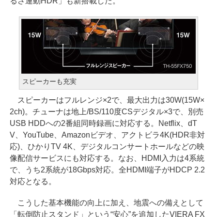
るさ連動HDR」も新搭載した。
スピーカーも充実
スピーカーはフルレンジ×2で、最大出力は30W(15W×
2ch)。チューナは地上/BS/110度CSデジタル×3で、別売
USB HDDへの2番組同時録画に対応する。Netflix、dT
V、YouTube、Amazonビデオ、アクトビラ4K(HDR非対
応)、ひかりTV 4K、デジタルコンサートホールなどの映
像配信サービスにも対応する。なお、HDMI入力は4系統
で、うち2系統が18Gbps対応。全HDMI端子がHDCP 2.2
対応となる。
こうした基本機能の向上に加え、地震への備えとして
「転倒防止スタンド」という“安心”を追加したVIERA FX