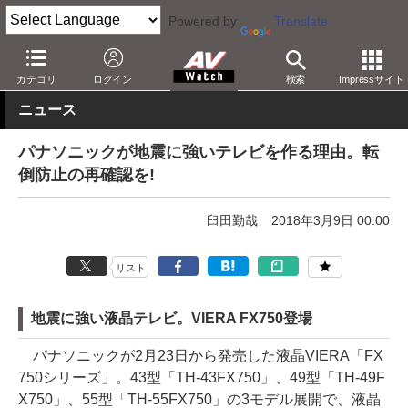
Powered by
Translate
AV Watch
製品
テレビ
パナソニック
カテゴリ
ログイン
検索
Impressサイト
ニュース
パナソニックが地震に強いテレビを作る理由。転
倒防止の再確認を!
臼田勤哉
2018年3月9日 00:00
リスト
地震に強い液晶テレビ。VIERA FX750登場
パナソニックが2月23日から発売した液晶VIERA「FX
750シリーズ」。43型「TH-43FX750」、49型「TH-49F
X750」、55型「TH-55FX750」の3モデル展開で、液晶