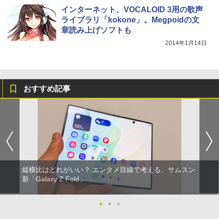
インターネット、VOCALOID 3用の歌声
ライブラリ「kokone」。Megpoidの文
章読み上げソフトも
2014年1月14日
おすすめ記事
縦横比はどれがいい？ エンタメ目線で考える、サムスン
新「Galaxy Z Fold」
●
●
●