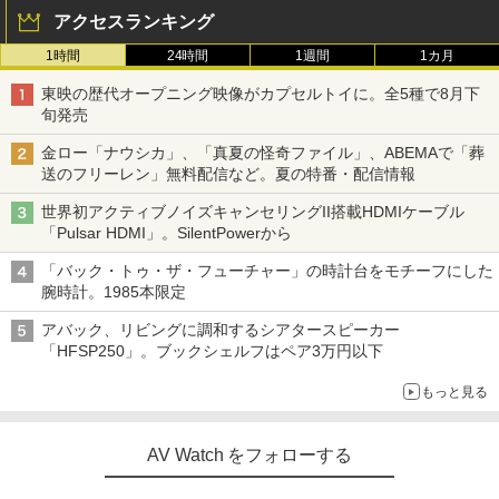
アクセスランキング
1時間
24時間
1週間
1カ月
東映の歴代オープニング映像がカプセルトイに。全5種で8月下
旬発売
金ロー「ナウシカ」、「真夏の怪奇ファイル」、ABEMAで「葬
送のフリーレン」無料配信など。夏の特番・配信情報
世界初アクティブノイズキャンセリングII搭載HDMIケーブル
「Pulsar HDMI」。SilentPowerから
「バック・トゥ・ザ・フューチャー」の時計台をモチーフにした
腕時計。1985本限定
アバック、リビングに調和するシアタースピーカー
「HFSP250」。ブックシェルフはペア3万円以下
もっと見る
AV Watch をフォローする