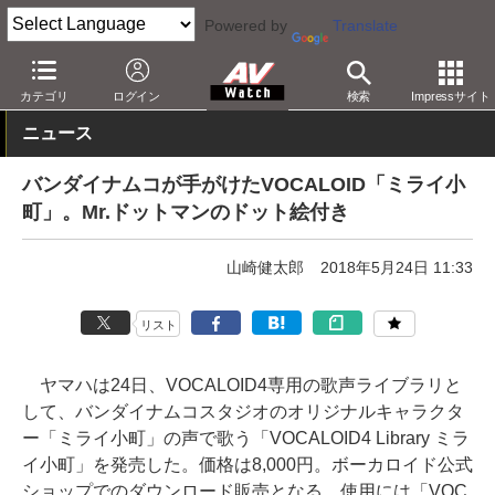
Powered by
Translate
AV Watch
製品
音楽制作
カテゴリ
ログイン
検索
Impressサイト
ニュース
バンダイナムコが手がけたVOCALOID「ミライ小
町」。Mr.ドットマンのドット絵付き
山崎健太郎
2018年5月24日 11:33
リスト
ヤマハは24日、VOCALOID4専用の歌声ライブラリと
して、バンダイナムコスタジオのオリジナルキャラクタ
ー「ミライ小町」の声で歌う「VOCALOID4 Library ミラ
イ小町」を発売した。価格は8,000円。ボーカロイド公式
ショップでのダウンロード販売となる。使用には「VOC