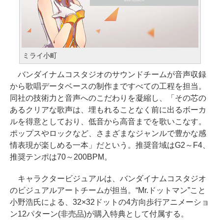
ミライ小町
バンダイナムコスタジオのサウンドチームが音声収録
から歌唱データベースの制作まですべての工程を担当。
同社の技術力と音声へのこだわりを凝縮し、「その芯の
あるクリアな歌声は、埋もれることなく前に出るボーカ
ルを得意としており、低音から高音までを歌いこなす。
ポップスやロックなど、さまざまなジャンルで豊かな感
情表現が楽しめる一本」だという。推奨音域はG2～F4、
推奨テンポは70～200BPM。
キャラクタービジュアルは、バンダイナムコスタジオ
のビジュアルアートチームが担当。“Mr.ドットマン”こと
小野浩氏による、32×32ドットの4方向歩行アニメーショ
ン12パターン(非売品)が購入特典として付属する。