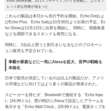
Echo Show実機。10.1インチディスプレイを搭載し、よりタブ
レット的な性格が強まった
これらの製品は本日から先行予約を開始。Echo Dotおよ
びEcho Plus、Echo Subは10月30日より出荷の予定。Ec
ho Showは12月12日に出荷を開始し、同時に、視聴角度
などを調節できるスタンドも発売になる。
同時に、2台以上買うと割引きになるなどのプロモーシ
ョン販売も予定されている。
車載や家庭などに一気にAlexaを拡大、音声UI戦略を
本格化
日本で販売が決定しているのは以上の製品だが、アメリ
カ市場などに向けてはより多くの製品が発表された。
スピーカーを持たず、Bluetoothで接続する「Echo Inpu
t」(34.99ドル)、壁の時計にAlexaで設定したアラームを
表示する「Echo Wall Clock」(29.99ドル)、電源タップを