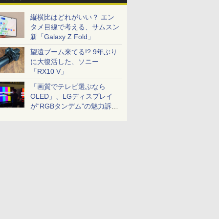
縦横比はどれがいい？ エン
タメ目線で考える、サムスン
新「Galaxy Z Fold」
望遠ブーム来てる!? 9年ぶり
に大復活した、ソニー
「RX10 V」
「画質でテレビ選ぶなら
OLED」、LGディスプレイ
が“RGBタンデム”の魅力訴
求。液晶とのガチ比較も