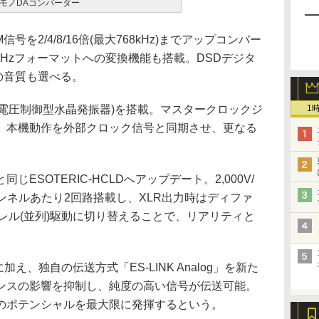
モノDAコンバーター
を2/4/8/16倍(最大768kHz)までアップコンバー
.5MHzフォーマットへの変換機能も搭載。DSDデジタ
みの音質も選べる。
(電圧制御型水晶発振器)を搭載。マスタークロックジ
1
、本機動作を外部クロック信号と同期させ、更なる
ESOTERIC-HCLDへアップデート。2,000V/
ンネルあたり2回路搭載し、XLR出力時はディファ
レル(並列)駆動に切り替えることで、リアリティと
加え、独自の伝送方式「ES-LINK Analog」を新た
ンスの影響を抑制し、純度の高い信号が伝送可能。
のポテンシャルを最大限に発揮するという。