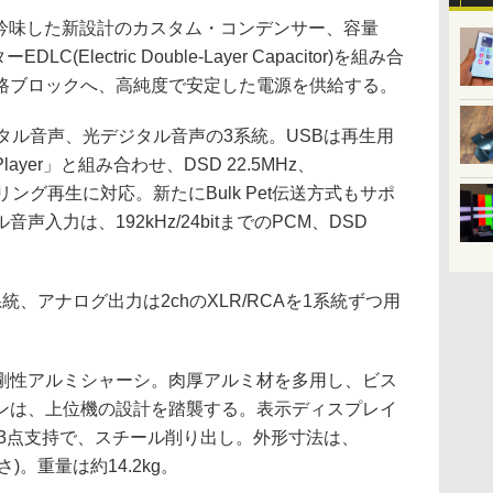
を吟味した新設計のカスタム・コンデンサー、容量
C(Electric Double-Layer Capacitor)を組み合
路ブロックへ、高純度で安定した電源を供給する。
タル音声、光デジタル音声の3系統。USBは再生用
 Player」と組み合わせ、DSD 22.5MHz、
サンプリング再生に対応。新たにBulk Pet伝送方式もサポ
入力は、192kHz/24bitまでのPCM、DSD
、アナログ出力は2chのXLR/RCAを1系統ずつ用
剛性アルミシャーシ。肉厚アルミ材を多用し、ビス
ンは、上位機の設計を踏襲する。表示ディスプレイ
は3点支持で、スチール削り出し。外形寸法は、
高さ)。重量は約14.2kg。