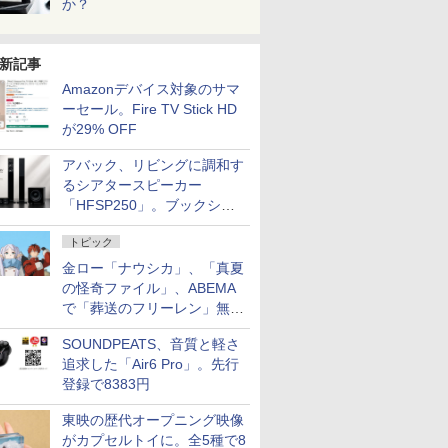
か？
新記事
Amazonデバイス対象のサマ
ーセール。Fire TV Stick HD
が29% OFF
アバック、リビングに調和す
るシアタースピーカー
「HFSP250」。ブックシェ
ルフはペア3万円以下
トピック
金ロー「ナウシカ」、「真夏
の怪奇ファイル」、ABEMA
で「葬送のフリーレン」無料
配信など。夏の特番・配信情
SOUNDPEATS、音質と軽さ
報
追求した「Air6 Pro」。先行
登録で8383円
東映の歴代オープニング映像
がカプセルトイに。全5種で8