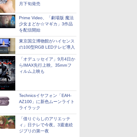
月下旬発売
Prime Video、「劇場版 魔法
少女まどか☆マギカ」3作品
を配信開始
東京国立博物館がハイセンス
の100型RGB LEDテレビ導入
「オデュッセイア」9月4日か
らIMAX先行上映。35mmフ
ィルム上映も
Technicsイヤフォン「EAH-
AZ100」に新色ムーンライト
ライラック
「借りぐらしのアリエッテ
ィ」日テレで今夜。3週連続
ジブリの第一夜