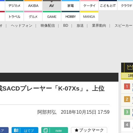
オ
ヘッドフォン
映像配信
BD
放送
業界動向
スピーカー
ェクタ
PS4
BDプレーヤー
映像配信
BD
1
SACDプレーヤー「K-07Xs」。上位
阿部邦弘
2018年10月15日 17:59
ブックマーク
ェア
はてブ
note