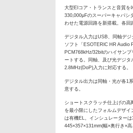
大型EIコア・トランスと音質
330,000μFのスーパーキャパシターEDL
わせた電源回路を新搭載。各回
デジタル入力はUSB、同軸デジ
ソフト「ESOTERIC HR Audio
PCM768kHz/32bitのハイ
ートする。同軸、及び光デジタル音声
2.8MHz(DoP)入力に対応する。
デジタル出力は同軸・光が各1系統
意する。
ショートスクラッチ仕上げの高
を最小限にしたフォルムデザイ
は有機EL。インシュレーター
445×357×131mm(幅×奥行き×