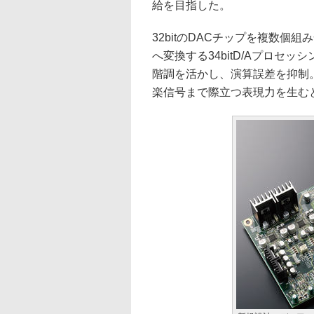
給を目指した。
32bitのDACチップを複数個組
へ変換する34bitD/Aプロセ
階調を活かし、演算誤差を抑制
楽信号まで際立つ表現力を生む