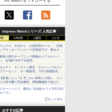
AV Watch をフォローする
Impress Watchシリーズ 人気記事
時間
24時間
1週間
1カ月
ユニクロ、今日から「お盆特別セール」。涼感
シアサッカーワンピース待望値下げ、撥水ギア
ショーツは1990円に
東映の歴代オープニング映像がカプセルトイ
に。全5種で8月下旬発売
カルディ、オンライン限定「ネコバッグ＆タン
ブラーセット」を一般販売。7月の抽選販売の
当選無効分
【家電レビュー】手ごわい雑草との戦い、コメ
リの草刈機で完全勝利 掃除機感覚で使えた
スターバックス、横浜に“文化財カフェ”8月10日
オープン
もっと見る
おすすめ記事