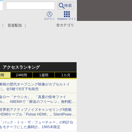
ログイン
Impress サイト
全カテゴリ
音楽配信
アクセスランキング
時間
24時間
1週間
1カ月
東映の歴代オープニング映像がカプセルトイ
に。全5種で8月下旬発売
金ロー「ナウシカ」、「真夏の怪奇ファイ
ル」、ABEMAで「葬送のフリーレン」無料配信
など。夏の特番・配信情報
世界初アクティブノイズキャンセリングII搭載
HDMIケーブル「Pulsar HDMI」。SilentPower
から
「バック・トゥ・ザ・フューチャー」の時計台
をモチーフにした腕時計。1985本限定