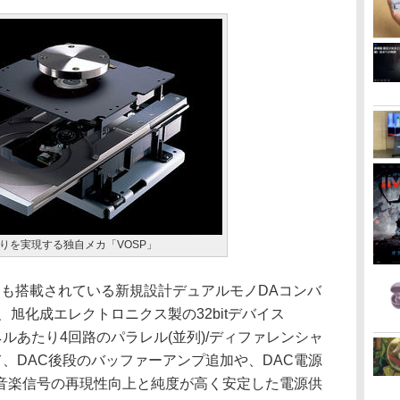
りを実現する独自メカ「VOSP」
」にも搭載されている新規設計デュアルモノDAコンバ
、旭化成エレクトロニクス製の32bitデバイス
ネルあたり4回路のパラレル(並列)/ディファレンシャ
て、DAC後段のバッファーアンプ追加や、DAC電源
音楽信号の再現性向上と純度が高く安定した電源供