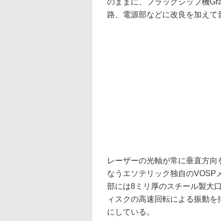
のままに、フラッグシップ機Gran
路、電源部などに改良を加えて
レーザーの光軸が常に垂直方向
なうエソテリック独自のVOS
部には8ミリ厚のスチール製大
ィスクの高速回転による振動を
にしている。