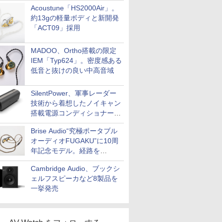
Acoustune「HS2000Air」。
約13gの軽量ボディと新開発
「ACT09」採用
MADOO、Ortho搭載の限定
IEM「Typ624」。密度感ある
低音と抜けの良い中高音域
SilentPower、軍事レーダー
技術から着想したノイキャン
搭載電源コンディショナー
「AC iPurifier2」
Brise Audio“究極ポータブル
オーディオFUGAKU”に10周
年記念モデル。経路を
NISHIKIで統一。400万円
Cambridge Audio、ブックシ
ェルフスピーカなど8製品を
一挙発売