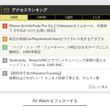
アクセスランキング
1時間
24時間
1週間
1カ月
iPhone AirやAirPods Pro 3などのAmazonタイムセール、今夜終
了【今日みつけたお買い得品】
純正の有線CarPlay/Android Autoをワイヤレス化するアダプタ
「バック・トゥ・ザ・フューチャー」の時計台をモチーフにした
腕時計。1985本限定
Skullcandy、BoseのANCとサウンドチューニング採用の震える
ヘッドフォン「Crusher 1080 ANC」
【西田宗千佳のRandomTracking】
縦横比はどれがいい？ エンタメ目線で考える、サムスン新
「Galaxy Z Fold」
もっと見る
AV Watch をフォローする