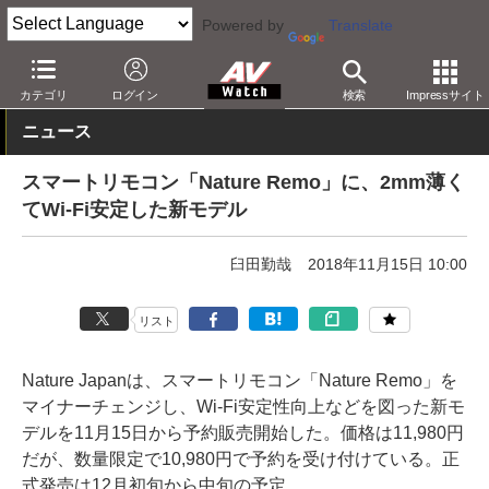
Powered by
Translate
AV Watch
製品
AV周辺機器
カテゴリ
ログイン
検索
Impressサイト
ニュース
スマートリモコン「Nature Remo」に、2mm薄く
てWi-Fi安定した新モデル
臼田勤哉
2018年11月15日 10:00
リスト
Nature Japanは、スマートリモコン「Nature Remo」を
マイナーチェンジし、Wi-Fi安定性向上などを図った新モ
デルを11月15日から予約販売開始した。価格は11,980円
だが、数量限定で10,980円で予約を受け付けている。正
式発売は12月初旬から中旬の予定。