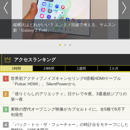
縦横比はどれがいい？ エンタメ目線で考える、サムスン
新「Galaxy Z Fold」
●
●
●
アクセスランキング
1時間
24時間
1週間
1カ月
世界初アクティブノイズキャンセリングII搭載HDMIケーブル
「Pulsar HDMI」。SilentPowerから
「借りぐらしのアリエッティ」日テレで今夜。3週連続ジブリの
第一夜
東映の歴代オープニング映像がカプセルトイに。全5種で8月下
旬発売
「バック・トゥ・ザ・フューチャー」の時計台をモチーフにした