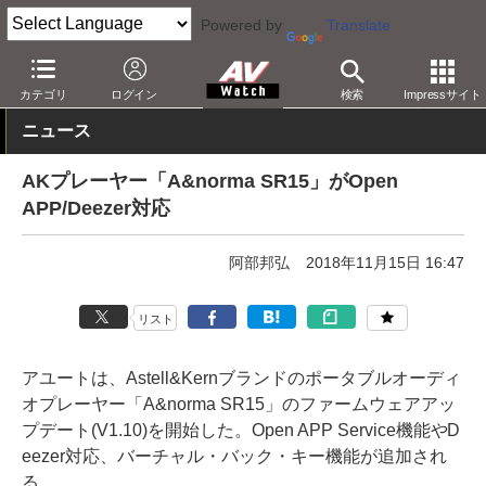
Powered by
Translate
AV Watch
製品
ポータブルオーディオ
Astell & Kern
カテゴリ
ログイン
検索
Impressサイト
ニュース
AKプレーヤー「A&norma SR15」がOpen
APP/Deezer対応
阿部邦弘
2018年11月15日 16:47
リスト
アユートは、Astell&Kernブランドのポータブルオーディ
オプレーヤー「A&norma SR15」のファームウェアアッ
プデート(V1.10)を開始した。Open APP Service機能やD
eezer対応、バーチャル・バック・キー機能が追加され
る。