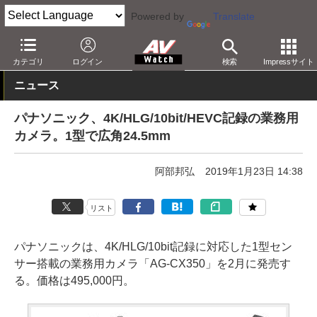
Powered by
Translate
AV Watch
製品
デジタルカメラ
パナソニック
カテゴリ
ログイン
検索
Impressサイト
ニュース
パナソニック、4K/HLG/10bit/HEVC記録の業務用
カメラ。1型で広角24.5mm
阿部邦弘
2019年1月23日 14:38
リスト
パナソニックは、4K/HLG/10bit記録に対応した1型セン
サー搭載の業務用カメラ「AG-CX350」を2月に発売す
る。価格は495,000円。