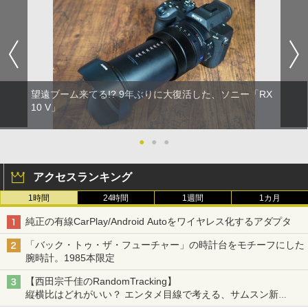
望遠ブーム来てる!? 9年ぶりに大復活した、ソニー「RX
10 V」
●
●
●
アクセスランキング
1時間
24時間
1週間
1カ月
純正の有線CarPlay/Android Autoをワイヤレス化するアダプタ
「バック・トゥ・ザ・フューチャー」の時計台をモチーフにした
腕時計。1985本限定
【西田宗千佳のRandomTracking】
縦横比はどれがいい？ エンタメ目線で考える、サムスン新
「Galaxy Z Fold」