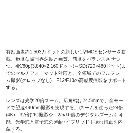
有効画素約1,503万ドットの新しい1型MOSセンサーを搭
載。適度な被写界深度と画質、感度をバランスさせつ
つ、4K/60p(3,840×2,160ドット)～SD(720×480ドット)ま
でのマルチフォーマット対応と、全領域でのフルフレー
ム撮影(クロップなし)、F12/F13の高感度撮影をサポート
する。
レンズは光学20倍ズーム。広角端は24.5mmで、全モー
ドで望遠490mm撮影を実現する。iズームを使った24倍
(4K)、32倍(2K)撮影や、2/5/10倍のデジタルズームも可
能。光学式と電子式の5軸ハイブリッド手振れ補正を内
蔵する。