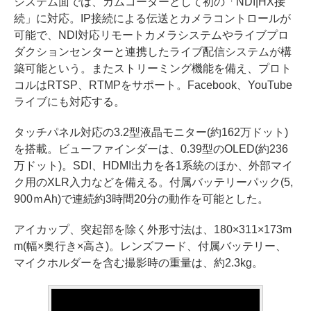
システム面では、カムコーダーとして初の「NDI|HX接
続」に対応。IP接続による伝送とカメラコントロールが
可能で、NDI対応リモートカメラシステムやライブプロ
ダクションセンターと連携したライブ配信システムが構
築可能という。またストリーミング機能を備え、プロト
コルはRTSP、RTMPをサポート。Facebook、YouTube
ライブにも対応する。
タッチパネル対応の3.2型液晶モニター(約162万ドット)
を搭載。ビューファインダーは、0.39型のOLED(約236
万ドット)。SDI、HDMI出力を各1系統のほか、外部マイ
ク用のXLR入力などを備える。付属バッテリーパック(5,
900ｍAh)で連続約3時間20分の動作を可能とした。
アイカップ、突起部を除く外形寸法は、180×311×173m
m(幅×奥行き×高さ)。レンズフード、付属バッテリー、
マイクホルダーを含む撮影時の重量は、約2.3kg。