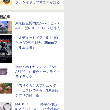
フ」をイヤカフマニアが語る
新記事
東京国立博物館がハイセンス
の100型RGB LEDテレビ導入
「オデュッセイア」9月4日か
らIMAX先行上映。35mmフ
ィルム上映も
Technicsイヤフォン「EAH-
AZ100」に新色ムーンライト
ライラック
「借りぐらしのアリエッテ
ィ」日テレで今夜。3週連続
ジブリの第一夜
MADOO、Ortho搭載の限定
IEM「Typ624」。密度感ある