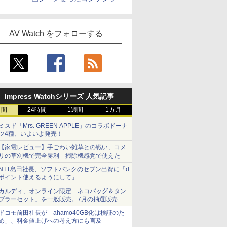
作、Disney+にも配信
AV Watch をフォローする
Impress Watchシリーズ 人気記事
時間
24時間
1週間
1カ月
ミスド「Mrs. GREEN APPLE」のコラボドーナ
ツ4種、いよいよ発売！
【家電レビュー】手ごわい雑草との戦い、コメ
リの草刈機で完全勝利 掃除機感覚で使えた
NTT島田社長、ソフトバンクのセブン出資に「d
ポイント使えるようにして」
カルディ、オンライン限定「ネコバッグ＆タン
ブラーセット」を一般販売。7月の抽選販売の
当選無効分
ドコモ前田社長が「ahamo40GB化は検証のた
め」、料金値上げへの考え方にも言及