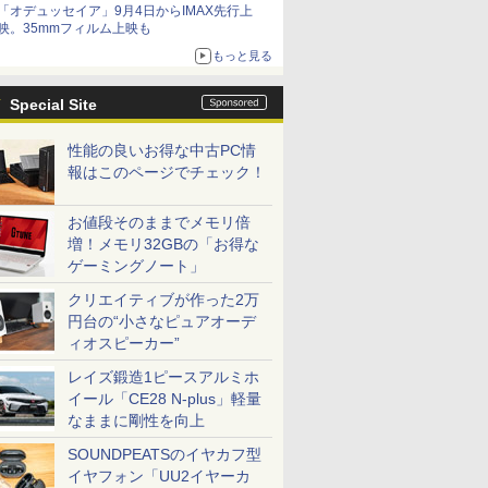
「オデュッセイア」9月4日からIMAX先行上
映。35mmフィルム上映も
もっと見る
Special Site
性能の良いお得な中古PC情
報はこのページでチェック！
お値段そのままでメモリ倍
増！メモリ32GBの「お得な
ゲーミングノート」
クリエイティブが作った2万
円台の“小さなピュアオーデ
ィオスピーカー”
レイズ鍛造1ピースアルミホ
イール「CE28 N-plus」軽量
なままに剛性を向上
SOUNDPEATSのイヤカフ型
イヤフォン「UU2イヤーカ