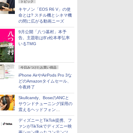
トピック
キヤノン「EOS R6 V」の使
命とは? スチル機とシネマ機
の間に広がる動画ニーズ
9月公開「八つ墓村」本予
告。主題歌はB'z松本孝弘率
いるTMG
今日みつけたお買い得品
iPhone AirやAirPods Pro 3な
どのAmazonタイムセール、
今夜終了
Skullcandy、BoseのANCと
サウンドチューニング採用の
震えるヘッドフォン
「Crusher 1080 ANC」
ディズニーとTikTok提携、フ
ァンがTikTokでディズニー映
画シーン使ったコンテンツ制