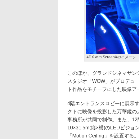
4DX with ScreenXのイメージ
このほか、グランドシネマサン
スタジオ「WOW」がプロデュ
ト作品をモチーフにした映像ア
4階エントランスロビーに展示する作品
クトに映像を投影した万華鏡の
事務所が共同で制作。また、1
10×31.5m(縦×横)のLED
「Motion Ceiling」を設置する。