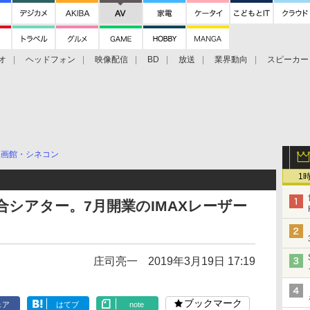
オ
ヘッドフォン
映像配信
BD
放送
業界動向
スピーカー
ェクタ
PS4
BDプレーヤー
映像配信
BD
映画館・シネコン
1
X融合シアター。7月開業のIMAXレーザー
庄司亮一
2019年3月19日 17:19
ブックマーク
ェア
はてブ
note