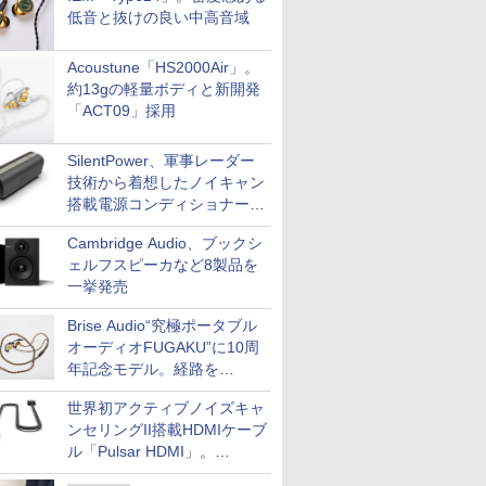
低音と抜けの良い中高音域
Acoustune「HS2000Air」。
約13gの軽量ボディと新開発
「ACT09」採用
SilentPower、軍事レーダー
技術から着想したノイキャン
搭載電源コンディショナー
「AC iPurifier2」
Cambridge Audio、ブックシ
ェルフスピーカなど8製品を
一挙発売
Brise Audio“究極ポータブル
オーディオFUGAKU”に10周
年記念モデル。経路を
NISHIKIで統一。400万円
世界初アクティブノイズキャ
ンセリングII搭載HDMIケーブ
ル「Pulsar HDMI」。
SilentPowerから