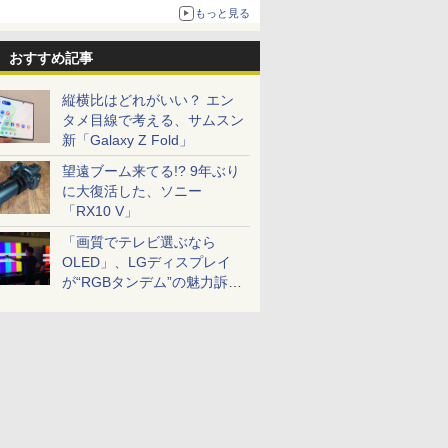
もっと見る
おすすめ記事
縦横比はどれがいい？ エン
タメ目線で考える、サムスン
新「Galaxy Z Fold」
望遠ブーム来てる!? 9年ぶり
に大復活した、ソニー
「RX10 V」
「画質でテレビ選ぶなら
OLED」、LGディスプレイ
が“RGBタンデム”の魅力訴
求。液晶とのガチ比較も