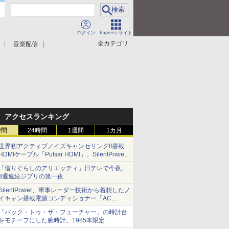
ログイン
Impress サイト
全カテゴリ
音楽配信
アクセスランキング
時間
24時間
1週間
1カ月
世界初アクティブノイズキャンセリングII搭載
HDMIケーブル「Pulsar HDMI」。SilentPower
から
「借りぐらしのアリエッティ」日テレで今夜。
3週連続ジブリの第一夜
SilentPower、軍事レーダー技術から着想したノ
イキャン搭載電源コンディショナー「AC
iPurifier2」
「バック・トゥ・ザ・フューチャー」の時計台
をモチーフにした腕時計。1985本限定