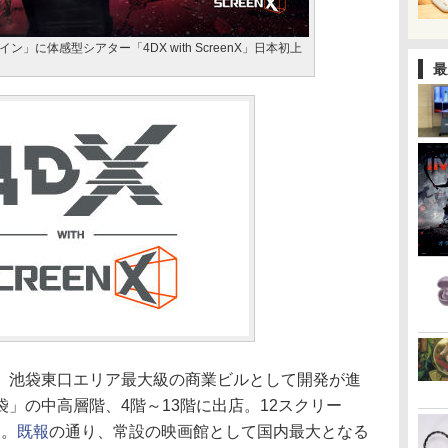
」に体感型シアター「4DX with ScreenX」日本初上
最
、池袋東口エリア最大級の商業ビルとして開発が進
」の中高層階、4階～13階に出店。12スクリー
う。
既報
の通り、常設の映画館として国内最大となる