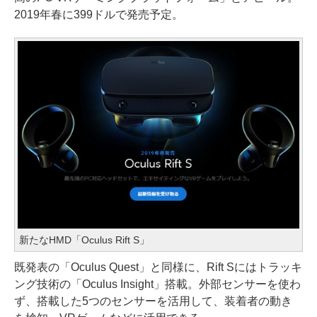
2019年春に399ドルで発売予定。
新たなHMD「Oculus Rift S」
既発表の「Oculus Quest」と同様に、Rift Sにはトラッキ
ング技術の「Oculus Insight」搭載。外部センサーを使わ
ず、搭載した5つのセンサーを活用して、装着者の動き