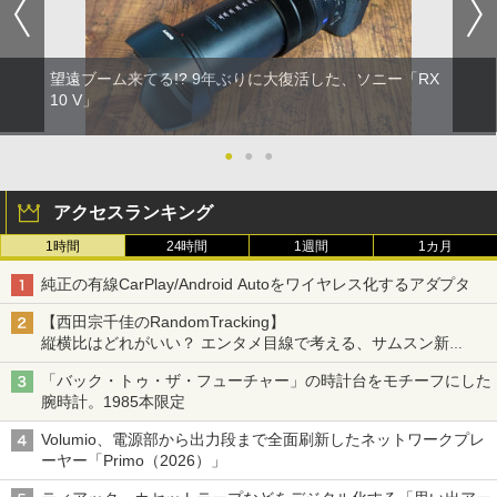
望遠ブーム来てる!? 9年ぶりに大復活した、ソニー「RX
10 V」
●
●
●
アクセスランキング
1時間
24時間
1週間
1カ月
純正の有線CarPlay/Android Autoをワイヤレス化するアダプタ
【西田宗千佳のRandomTracking】
縦横比はどれがいい？ エンタメ目線で考える、サムスン新
「Galaxy Z Fold」
「バック・トゥ・ザ・フューチャー」の時計台をモチーフにした
腕時計。1985本限定
Volumio、電源部から出力段まで全面刷新したネットワークプレ
ーヤー「Primo（2026）」