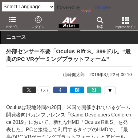
Powered by
Translate
AV Watch
製品
HMD/スマートグラス
Oculus
カテゴリ
ログイン
検索
Impressサイト
ニュース
外部センサー不要「Oculus Rift S」399ドル。“最
高のPC VRゲーミングプラットフォーム”
山崎健太郎
2019年3月22日 00:10
リスト
Oculusは現地時間の20日、米国で開催されているゲーム
開発者向けカンファレンス「Game Developers Conferen
ce 2019」において、新たなHMD「Oculus Rift S」を発
表した。PCと接続して利用するタイプのHMDで、「最
高のPC VRゲーミングプラットフォーム」とアピール。