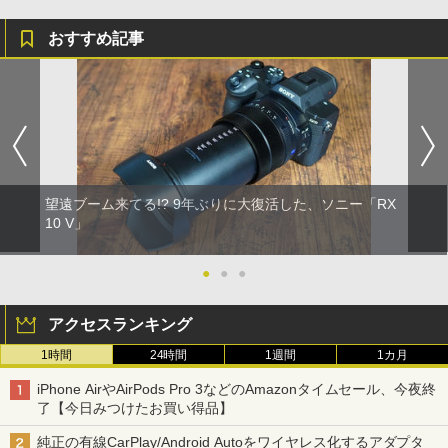
おすすめ記事
望遠ブーム来てる!? 9年ぶりに大復活した、ソニー「RX
10 V」
●
●
●
アクセスランキング
1時間
24時間
1週間
1カ月
iPhone AirやAirPods Pro 3などのAmazonタイムセール、今夜終
了【今日みつけたお買い得品】
純正の有線CarPlay/Android Autoをワイヤレス化するアダプタ