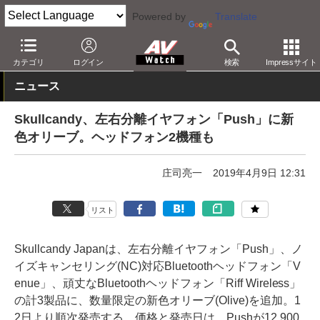
Powered by
Translate
AV Watch
製品
ヘッドフォン
その他
カテゴリ
ログイン
検索
Impressサイト
ニュース
Skullcandy、左右分離イヤフォン「Push」に新
色オリーブ。ヘッドフォン2機種も
庄司亮一
2019年4月9日 12:31
リスト
Skullcandy Japanは、左右分離イヤフォン「Push」、ノ
イズキャンセリング(NC)対応Bluetoothヘッドフォン「V
enue」、頑丈なBluetoothヘッドフォン「Riff Wireless」
の計3製品に、数量限定の新色オリーブ(Olive)を追加。1
2日より順次発売する。価格と発売日は、Pushが12,900