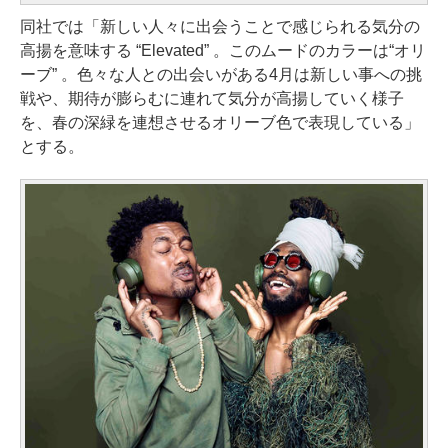
同社では「新しい人々に出会うことで感じられる気分の
高揚を意味する “Elevated” 。このムードのカラーは“オリ
ーブ” 。色々な人との出会いがある4月は新しい事への挑
戦や、期待が膨らむに連れて気分が高揚していく様子
を、春の深緑を連想させるオリーブ色で表現している」
とする。