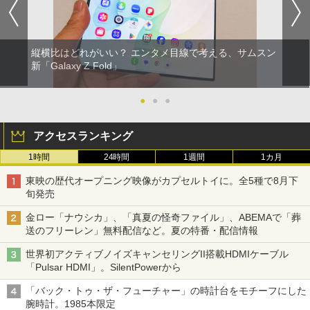
縦横比はどれがいい？ エンタメ目線で考える、サムスン
新「Galaxy Z Fold」
●
●
●
アクセスランキング
1時間
24時間
1週間
1カ月
東映の歴代オープニング映像がカプセルトイに。全5種で8月下
旬発売
金ロー「ナウシカ」、「真夏の怪奇ファイル」、ABEMAで「葬
送のフリーレン」無料配信など。夏の特番・配信情報
世界初アクティブノイズキャンセリングII搭載HDMIケーブル
「Pulsar HDMI」。SilentPowerから
「バック・トゥ・ザ・フューチャー」の時計台をモチーフにした
腕時計。1985本限定