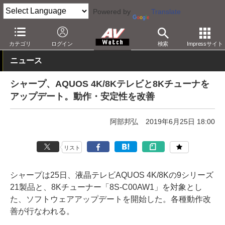
Powered by
Translate
AV Watch
製品
テレビ
シャープ
カテゴリ
ログイン
検索
Impressサイト
ニュース
シャープ、AQUOS 4K/8Kテレビと8Kチューナを
アップデート。動作・安定性を改善
阿部邦弘
2019年6月25日 18:00
リスト
シャープは25日、液晶テレビAQUOS 4K/8Kの9シリーズ
21製品と、8Kチューナー「8S-C00AW1」を対象とし
た、ソフトウェアアップデートを開始した。各種動作改
善が行なわれる。