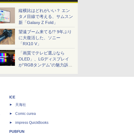
縦横比はどれがいい？ エン
タメ目線で考える、サムスン
新「Galaxy Z Fold」
望遠ブーム来てる!? 9年ぶり
に大復活した、ソニー
「RX10 V」
「画質でテレビ選ぶなら
OLED」、LGディスプレイ
が“RGBタンデム”の魅力訴
求。液晶とのガチ比較も
ICE
天海社
ス
Comic curea
impress QuickBooks
PUBFUN