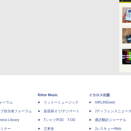
Rittor Music
イカロス出版
dフォーラム
リットーミュージック
AIRLINEweb
ップ担当者フォーラム
楽器探そう!デジマート
Jディフェンスニュー
ness Library
TシャツPOD T-OD
通訳翻訳ジャーナル
セミナー
立東舎
JレスキューWeb