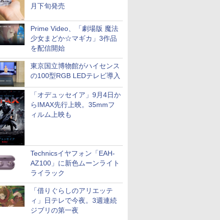
月下旬発売
Prime Video、「劇場版 魔法
少女まどか☆マギカ」3作品
を配信開始
東京国立博物館がハイセンス
の100型RGB LEDテレビ導入
「オデュッセイア」9月4日か
らIMAX先行上映。35mmフ
ィルム上映も
Technicsイヤフォン「EAH-
AZ100」に新色ムーンライト
ライラック
「借りぐらしのアリエッテ
ィ」日テレで今夜。3週連続
ジブリの第一夜