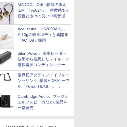
MADOO、Ortho搭載の限定
IEM「Typ624」。密度感ある
低音と抜けの良い中高音域
Acoustune「HS2000Air」。
約13gの軽量ボディと新開発
「ACT09」採用
SilentPower、軍事レーダー
技術から着想したノイキャン
搭載電源コンディショナー
「AC iPurifier2」
世界初アクティブノイズキャ
ンセリングII搭載HDMIケーブ
ル「Pulsar HDMI」。
SilentPowerから
Cambridge Audio、ブックシ
ェルフスピーカなど8製品を
一挙発売