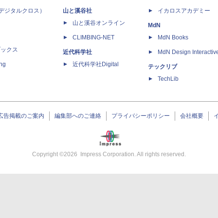
 X（デジタルクロス）
山と溪谷社
イカロスアカデミー
山と溪谷オンライン
MdN
CLIMBING-NET
MdN Books
ブックス
近代科学社
MdN Design Interactiv
ing
近代科学社Digital
テックリブ
TechLib
広告掲載のご案内
編集部へのご連絡
プライバシーポリシー
会社概要
Copyright ©
2026
Impress Corporation. All rights reserved.