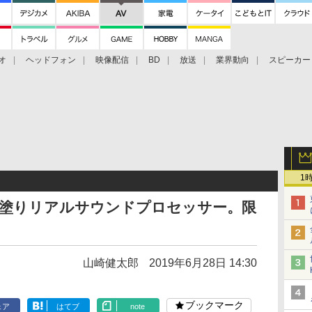
オ
ヘッドフォン
映像配信
BD
放送
業界動向
スピーカー
ェクタ
PS4
BDプレーヤー
映像配信
BD
1
の漆塗りリアルサウンドプロセッサー。限
山崎健太郎
2019年6月28日 14:30
ブックマーク
ェア
はてブ
note