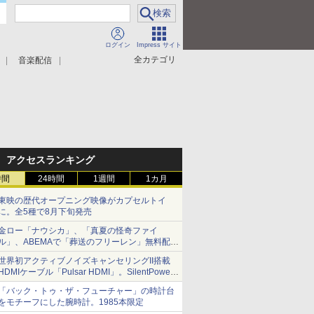
ログイン
Impress サイト
全カテゴリ
音楽配信
アクセスランキング
時間
24時間
1週間
1カ月
東映の歴代オープニング映像がカプセルトイ
に。全5種で8月下旬発売
金ロー「ナウシカ」、「真夏の怪奇ファイ
ル」、ABEMAで「葬送のフリーレン」無料配信
など。夏の特番・配信情報
世界初アクティブノイズキャンセリングII搭載
HDMIケーブル「Pulsar HDMI」。SilentPower
から
「バック・トゥ・ザ・フューチャー」の時計台
をモチーフにした腕時計。1985本限定