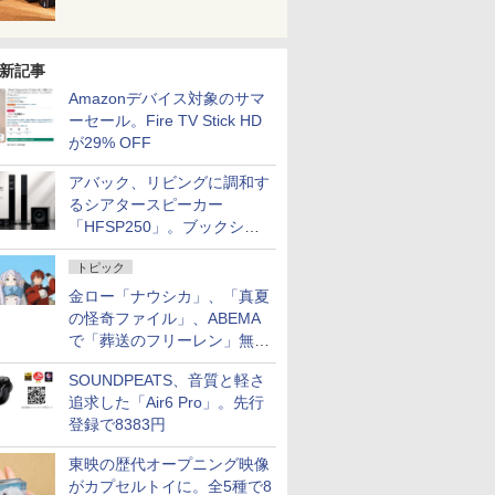
新記事
Amazonデバイス対象のサマ
ーセール。Fire TV Stick HD
が29% OFF
アバック、リビングに調和す
るシアタースピーカー
「HFSP250」。ブックシェ
ルフはペア3万円以下
トピック
金ロー「ナウシカ」、「真夏
の怪奇ファイル」、ABEMA
で「葬送のフリーレン」無料
配信など。夏の特番・配信情
SOUNDPEATS、音質と軽さ
報
追求した「Air6 Pro」。先行
登録で8383円
東映の歴代オープニング映像
がカプセルトイに。全5種で8