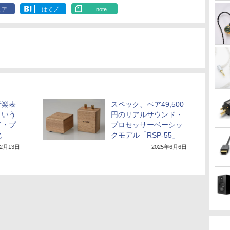
ェア
はてブ
note
音楽表
スペック、ペア49,500
という
円のリアルサウンド・
ド・プ
プロセッサーベーシッ
化
クモデル「RSP-55」
年2月13日
2025年6月6日