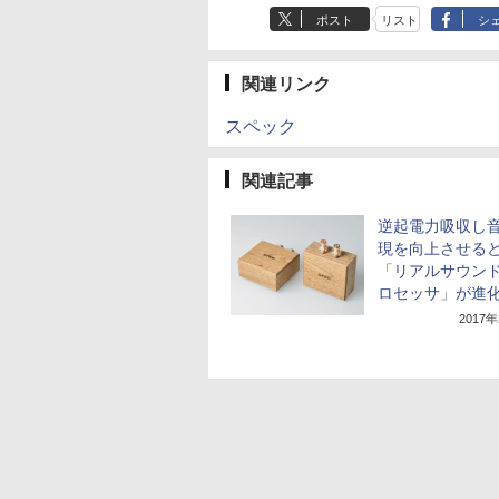
ポスト
リスト
シ
関連リンク
スペック
関連記事
逆起電力吸収し
現を向上させる
「リアルサウン
ロセッサ」が進
2017