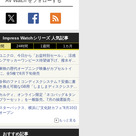
AV Watch をフォローする
Impress Watchシリーズ 人気記事
時間
24時間
1週間
1カ月
ユニクロ、今日から「お盆特別セール」。涼感
シアサッカーワンピース待望値下げ、撥水ギア
ショーツは1990円に
東映の歴代オープニング映像がカプセルトイ
に。全5種で8月下旬発売
令和のファミコンディスクシステム？安価に書
き換え可能なGB用「しましまディスクシステ
ム」
カルディ、オンライン限定「ネコバッグ＆タン
ブラーセット」を一般販売。7月の抽選販売の
当選無効分
スターバックス、横浜に“文化財カフェ”8月10日
オープン
もっと見る
おすすめ記事