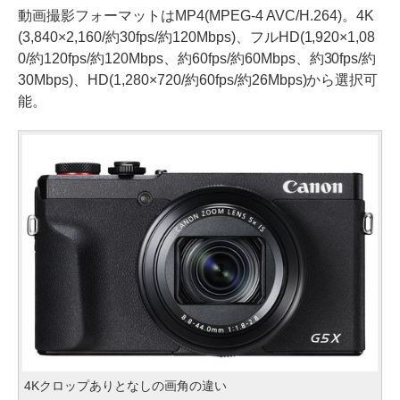
動画撮影フォーマットはMP4(MPEG-4 AVC/H.264)。4K
(3,840×2,160/約30fps/約120Mbps)、フルHD(1,920×1,08
0/約120fps/約120Mbps、約60fps/約60Mbps、約30fps/約
30Mbps)、HD(1,280×720/約60fps/約26Mbps)から選択可
能。
4Kクロップありとなしの画角の違い