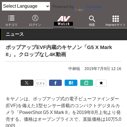
Powered by
Translate
AV Watch
製品
デジタルカメラ
キヤノン
カテゴリ
ログイン
検索
Impressサイト
ニュース
ポップアップEVF内蔵のキヤノン「G5 X Mark
II」。クロップなし4K動画
中林暁
2019年7月9日 12:16
リスト
キヤノンは、ポップアップ式の電子ビューファインダー
(EVF)を備えた1型センサー搭載のコンパクトデジタルカ
メラ「PowerShot G5 X Mark II」を2019年8月上旬より発
売する。価格はオープンプライスで、直販価格は10万5,0
00円。