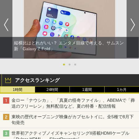
縦横比はどれがいい？ エンタメ目線で考える、サムスン
新「Galaxy Z Fold」
●
●
●
アクセスランキング
1時間
24時間
1週間
1カ月
金ロー「ナウシカ」、「真夏の怪奇ファイル」、ABEMAで「葬
送のフリーレン」無料配信など。夏の特番・配信情報
東映の歴代オープニング映像がカプセルトイに。全5種で8月下
旬発売
世界初アクティブノイズキャンセリングII搭載HDMIケーブル