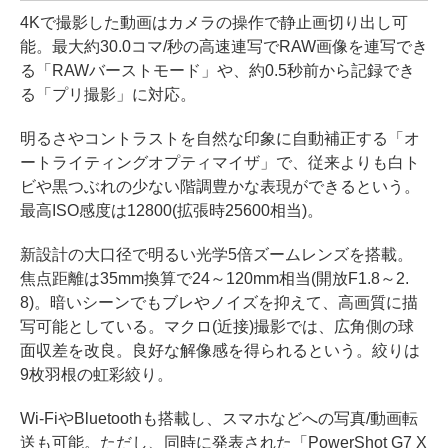
4Kで撮影した動画はカメラの操作で静止画切り出し可
能。最大約30.0コマ/秒の高速連写でRAW画像を連写でき
る「RAWバーストモード」や、約0.5秒前から記録でき
る「プリ撮影」に対応。
明るさやコントラストを自然な印象に自動補正する「オ
ートライティングオプティマイザ」で、従来よりも白ト
ビや黒つぶれの少ない階調豊かな表現ができるという。
最高ISO感度は12800(拡張時25600相当)。
新設計の大口径で明るい光学5倍ズームレンズを搭載。
焦点距離は35mm換算で24～120mm相当(開放F1.8～2.
8)。暗いシーンでもブレやノイズを抑えて、高画質に描
写可能としている。マクロ(近接)撮影では、広角側の球
面収差を改良。良好な解像感を得られるという。絞りは
9枚羽根の虹彩絞り。
Wi-FiやBluetoothも搭載し、スマホなどへの写真/動画転
送も可能。ただし、同時に発表された「PowerShot G7 X