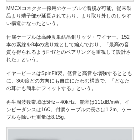
MMCXコネクター採用のケーブルで着脱が可能。従来製
品より端子部が延長されており、より取り外しのしやす
い構造になったという。
付属ケーブルは高純度単結晶銅リッツ・ワイヤー。152
本の素線を8本の撚り線として編んでおり、「最高の音
質を得られるようFH7とのペアリングを重視して設計さ
れた」という。
イヤーピースはSpinFit製。低音と高音を増強するととも
に、360度どの方向にも自由にたわむ構造で、「どなた
の耳にも簡単にフィットする」という。
再生周波数帯域は5Hz～40kHz、能率は111dB/mW、イ
ンピーダンスは16Ω。付属ケーブルの長さは1.2m、ケー
ブルを除いた重量は8.15g。