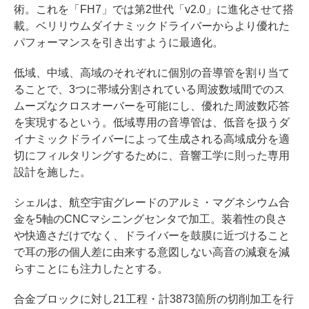
術。これを「FH7」では第2世代「v2.0」に進化させて搭
載。ベリリウムダイナミックドライバーからより優れた
パフォーマンスを引き出すように最適化。
低域、中域、高域のそれぞれに個別の音導管を割り当て
ることで、3つに帯域分割されている周波数域間でのス
ムーズなクロスオーバーを可能にし、優れた周波数応答
を実現するという。低域専用の音導管は、低音を扱うダ
イナミックドライバーによって生成される高域成分を適
切にフィルタリングするために、音響工学に則った専用
設計を施した。
シェルは、航空宇宙グレードのアルミ・マグネシウム合
金を5軸のCNCマシニングセンタで加工。装着性の良さ
や快適さだけでなく、ドライバーを鼓膜に近づけること
で耳の形の個人差に由来する意図しない高音の減衰を減
らすことにも注力したとする。
合金ブロックに対し21工程・計3873箇所の切削加工を行