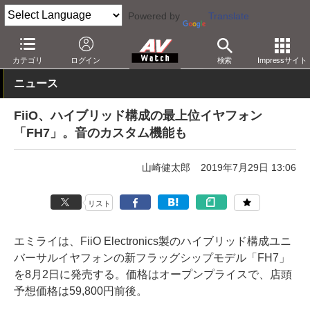
Powered by
Translate
AV Watch
製品
ヘッドフォン
その他
カテゴリ
ログイン
検索
Impressサイト
ニュース
FiiO、ハイブリッド構成の最上位イヤフォン
「FH7」。音のカスタム機能も
山崎健太郎
2019年7月29日 13:06
リスト
エミライは、FiiO Electronics製のハイブリッド構成ユニ
バーサルイヤフォンの新フラッグシップモデル「FH7」
を8月2日に発売する。価格はオープンプライスで、店頭
予想価格は59,800円前後。