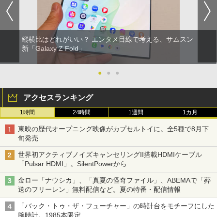
縦横比はどれがいい？ エンタメ目線で考える、サムスン
新「Galaxy Z Fold」
●
●
●
アクセスランキング
1時間
24時間
1週間
1カ月
東映の歴代オープニング映像がカプセルトイに。全5種で8月下
旬発売
世界初アクティブノイズキャンセリングII搭載HDMIケーブル
「Pulsar HDMI」。SilentPowerから
金ロー「ナウシカ」、「真夏の怪奇ファイル」、ABEMAで「葬
送のフリーレン」無料配信など。夏の特番・配信情報
「バック・トゥ・ザ・フューチャー」の時計台をモチーフにした
腕時計。1985本限定