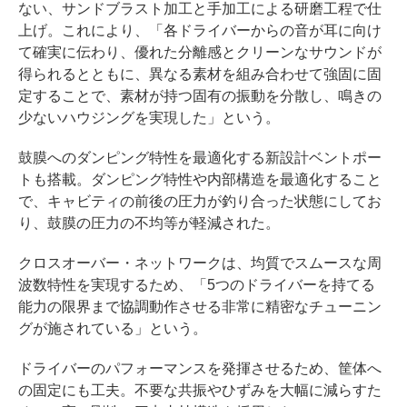
ない、サンドブラスト加工と手加工による研磨工程で仕
上げ。これにより、「各ドライバーからの音が耳に向け
て確実に伝わり、優れた分離感とクリーンなサウンドが
得られるとともに、異なる素材を組み合わせて強固に固
定することで、素材が持つ固有の振動を分散し、鳴きの
少ないハウジングを実現した」という。
鼓膜へのダンピング特性を最適化する新設計ベントポー
トも搭載。ダンピング特性や内部構造を最適化すること
で、キャビティの前後の圧力が釣り合った状態にしてお
り、鼓膜の圧力の不均等が軽減された。
クロスオーバー・ネットワークは、均質でスムースな周
波数特性を実現するため、「5つのドライバーを持てる
能力の限界まで協調動作させる非常に精密なチューニン
グが施されている」という。
ドライバーのパフォーマンスを発揮させるため、筐体へ
の固定にも工夫。不要な共振やひずみを大幅に減らすた