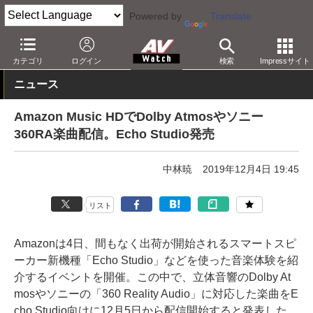
Powered by
Translate
AV Watch
製品
スマートスピーカー
Alexa
カテゴリ
ログイン
検索
Impressサイト
ニュース
Amazon Music HDでDolby Atmosやソニー
360RA楽曲配信。Echo Studio発売
中林暁
2019年12月4日 19:45
リスト
Amazonは4日、間もなく出荷が開始されるスマートスピ
ーカー新機種「Echo Studio」などを使った音楽体験を紹
介するイベントを開催。この中で、立体音響のDolby At
mosやソニーの「360 Reality Audio」に対応した楽曲をE
cho Studio向けに12月5日から配信開始すると発表した。