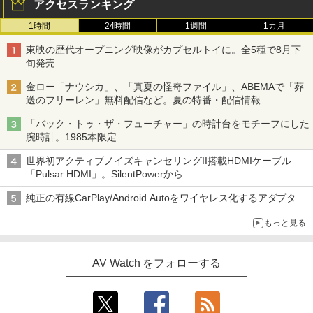
アクセスランキング
1時間
24時間
1週間
1カ月
東映の歴代オープニング映像がカプセルトイに。全5種で8月下
旬発売
金ロー「ナウシカ」、「真夏の怪奇ファイル」、ABEMAで「葬
送のフリーレン」無料配信など。夏の特番・配信情報
「バック・トゥ・ザ・フューチャー」の時計台をモチーフにした
腕時計。1985本限定
世界初アクティブノイズキャンセリングII搭載HDMIケーブル
「Pulsar HDMI」。SilentPowerから
純正の有線CarPlay/Android Autoをワイヤレス化するアダプタ
もっと見る
AV Watch をフォローする