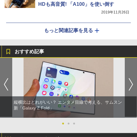
HDも高音質! 「A100」を使い倒す
2019年11月26日
もっと関連記事を見る
おすすめ記事
縦横比はどれがいい？ エンタメ目線で考える、サムスン
新「Galaxy Z Fold」
●
●
●