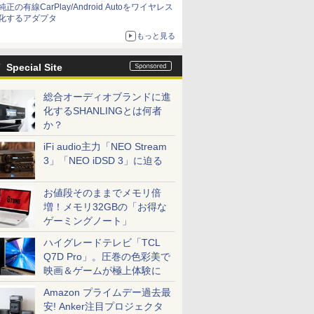
純正の有線CarPlay/Android Autoをワイヤレス
化するアダプタ
もっと見る
Special Site
総合オーディオブランドに進
化するSHANLINGとは何者
か？
iFi audio主力「NEO Stream
3」「NEO iDSD 3」に迫る
お値段そのままでメモリ倍
増！メモリ32GBの「お得な
ゲーミングノート」
ハイグレードテレビ「TCL
Q7D Pro」。圧巻の色彩美で
映画＆ゲームが極上体験に
Amazon プライムデー過去最
安! Anker注目プロジェクタ