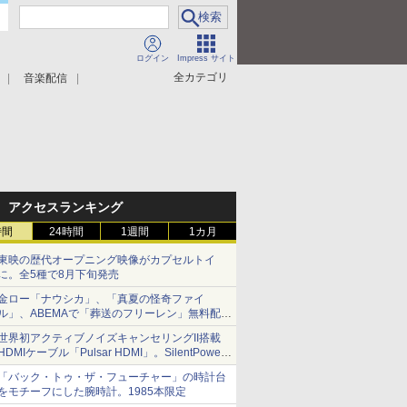
ログイン
Impress サイト
全カテゴリ
音楽配信
アクセスランキング
時間
24時間
1週間
1カ月
東映の歴代オープニング映像がカプセルトイ
に。全5種で8月下旬発売
金ロー「ナウシカ」、「真夏の怪奇ファイ
ル」、ABEMAで「葬送のフリーレン」無料配信
など。夏の特番・配信情報
世界初アクティブノイズキャンセリングII搭載
HDMIケーブル「Pulsar HDMI」。SilentPower
から
「バック・トゥ・ザ・フューチャー」の時計台
をモチーフにした腕時計。1985本限定