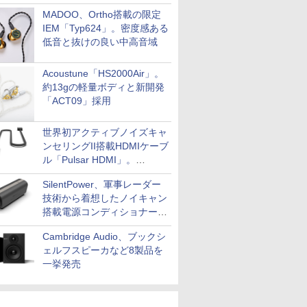
MADOO、Ortho搭載の限定
IEM「Typ624」。密度感ある
低音と抜けの良い中高音域
Acoustune「HS2000Air」。
約13gの軽量ボディと新開発
「ACT09」採用
世界初アクティブノイズキャ
ンセリングII搭載HDMIケーブ
ル「Pulsar HDMI」。
SilentPowerから
SilentPower、軍事レーダー
技術から着想したノイキャン
搭載電源コンディショナー
「AC iPurifier2」
Cambridge Audio、ブックシ
ェルフスピーカなど8製品を
一挙発売