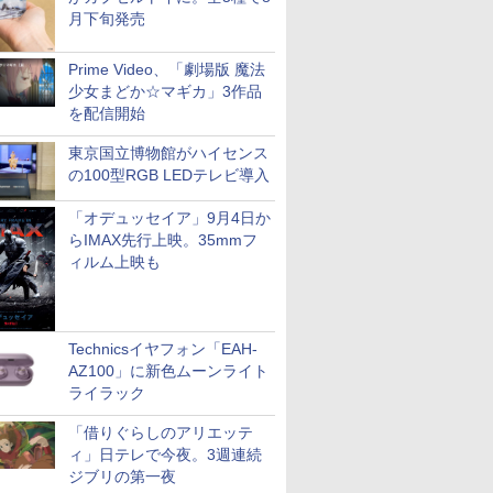
月下旬発売
Prime Video、「劇場版 魔法
少女まどか☆マギカ」3作品
を配信開始
東京国立博物館がハイセンス
の100型RGB LEDテレビ導入
「オデュッセイア」9月4日か
らIMAX先行上映。35mmフ
ィルム上映も
Technicsイヤフォン「EAH-
AZ100」に新色ムーンライト
ライラック
「借りぐらしのアリエッテ
ィ」日テレで今夜。3週連続
ジブリの第一夜