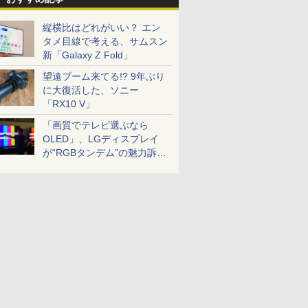
縦横比はどれがいい？ エン
タメ目線で考える、サムスン
新「Galaxy Z Fold」
望遠ブーム来てる!? 9年ぶり
に大復活した、ソニー
「RX10 V」
「画質でテレビ選ぶなら
OLED」、LGディスプレイ
が“RGBタンデム”の魅力訴
求。液晶とのガチ比較も