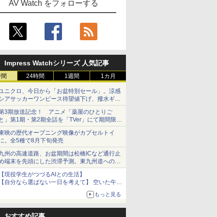
AV Watch をフォローする
Impress Watchシリーズ 人気記事
時間
24時間
1週間
1カ月
ユニクロ、今日から「お盆特別セール」。涼感
シアサッカーワンピース待望値下げ、撥水ギア
ショーツは1990円に
第3期放送記念！ アニメ「薬屋のひとりご
と」第1期・第2期全話を「TVer」にて期間限定
で順次無料配信開始
東映の歴代オープニング映像がカプセルトイ
に。全5種で8月下旬発売
九州の高速道路、お盆期間は松橋ICなど通行止
め端末を先頭にした渋滞予測。東九州道への迂
回は料金調整を実施
【現役学生がつづるAIとの生活】
【自分なら選ばない一日を考えて】 空いた午後
をチャッピーに捧げたら、思わぬ絶景に出会っ
もっと見る
た話
おすすめ記事