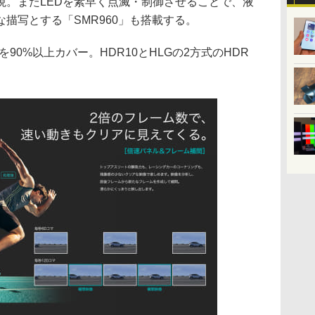
現。またLEDを素早く点滅・制御させることで、液
描写とする「SMR960」も搭載する。
を90%以上カバー。HDR10とHLGの2方式のHDR