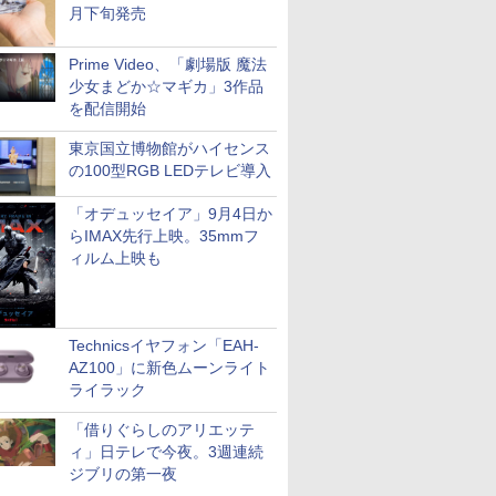
月下旬発売
Prime Video、「劇場版 魔法
少女まどか☆マギカ」3作品
を配信開始
東京国立博物館がハイセンス
の100型RGB LEDテレビ導入
「オデュッセイア」9月4日か
らIMAX先行上映。35mmフ
ィルム上映も
Technicsイヤフォン「EAH-
AZ100」に新色ムーンライト
ライラック
「借りぐらしのアリエッテ
ィ」日テレで今夜。3週連続
ジブリの第一夜