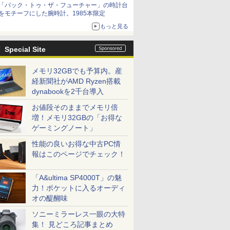
「バック・トゥ・ザ・フューチャー」の時計台
をモチーフにした腕時計。1985本限定
もっと見る
Special Site
メモリ32GBでも予算内。産
経新聞社がAMD Ryzen搭載
dynabookを2千台導入
お値段そのままでメモリ倍
増！メモリ32GBの「お得な
ゲーミングノート」
性能の良いお得な中古PC情
報はこのページでチェック！
「A&ultima SP4000T」の魅
力！ポケットに入るオーディ
オの醍醐味
ソニーミラーレス一眼の大特
集！ 見どころ記事まとめ