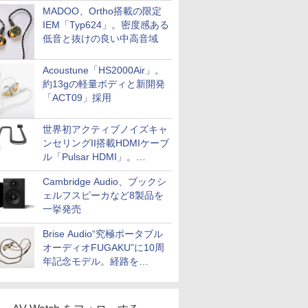
MADOO、Ortho搭載の限定
IEM「Typ624」。密度感ある
低音と抜けの良い中高音域
Acoustune「HS2000Air」。
約13gの軽量ボディと新開発
「ACT09」採用
世界初アクティブノイズキャ
ンセリングII搭載HDMIケーブ
ル「Pulsar HDMI」。
SilentPowerから
Cambridge Audio、ブックシ
ェルフスピーカなど8製品を
一挙発売
Brise Audio“究極ポータブル
オーディオFUGAKU”に10周
年記念モデル。経路を
NISHIKIで統一。400万円