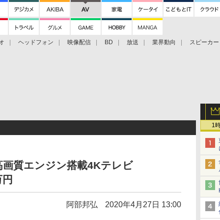
オ
ヘッドフォン
映像配信
BD
放送
業界動向
スピーカー
ェクタ
PS4
BDプレーヤー
映像配信
BD
1
高画質エンジン搭載4Kテレビ
万円
阿部邦弘
2020年4月27日 13:00