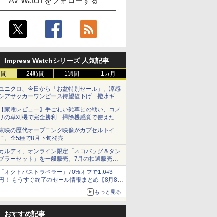
AV Watch をフォローする
Impress Watchシリーズ 人気記事
時間
24時間
1週間
1カ月
ユニクロ、今日から「お盆特別セール」。涼感
シアサッカーワンピース待望値下げ、撥水ギア
ショーツは1990円に
【家電レビュー】手ごわい雑草との戦い、コメ
リの草刈機で完全勝利 掃除機感覚で使えた
東映の歴代オープニング映像がカプセルトイ
に。全5種で8月下旬発売
カルディ、オンライン限定「ネコバッグ＆タン
ブラーセット」を一般販売。7月の抽選販売の
当選無効分
「オクトパストラベラー」70%オフで1,643
円！ もうすぐ終了のセール情報まとめ【8月8日
更新】
もっと見る
ニンテンドーeショップでは「大神 絶景版」が
67%オフで990円
おすすめ記事