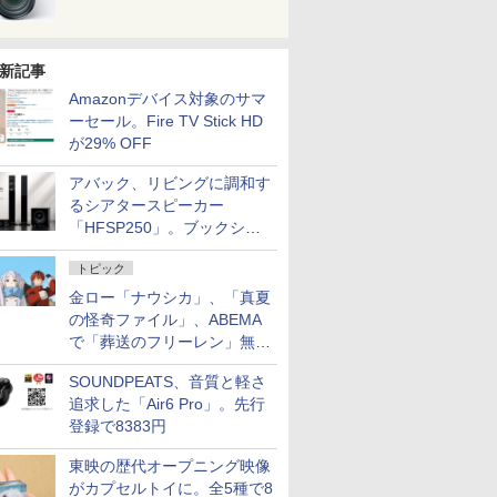
新記事
Amazonデバイス対象のサマ
ーセール。Fire TV Stick HD
が29% OFF
アバック、リビングに調和す
るシアタースピーカー
「HFSP250」。ブックシェ
ルフはペア3万円以下
トピック
金ロー「ナウシカ」、「真夏
の怪奇ファイル」、ABEMA
で「葬送のフリーレン」無料
配信など。夏の特番・配信情
SOUNDPEATS、音質と軽さ
報
追求した「Air6 Pro」。先行
登録で8383円
東映の歴代オープニング映像
がカプセルトイに。全5種で8