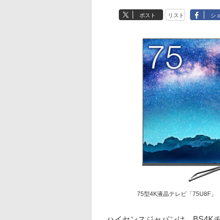
ポスト
リスト
シ
75型4K液晶テレビ「75U8F」
ハイセンスジャパンは、BS4K