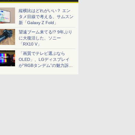
縦横比はどれがいい？ エン
タメ目線で考える、サムスン
新「Galaxy Z Fold」
望遠ブーム来てる!? 9年ぶり
に大復活した、ソニー
「RX10 V」
「画質でテレビ選ぶなら
OLED」、LGディスプレイ
が“RGBタンデム”の魅力訴
求。液晶とのガチ比較も