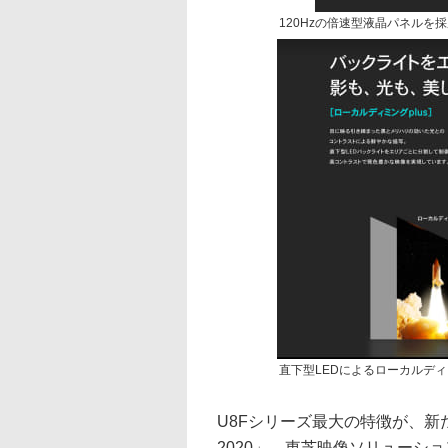
120Hzの倍速型液晶パネルを
直下型LEDによるローカルデ
U8Fシリーズ最大の特徴が、新た
2020」。東芝映像ソリューシ