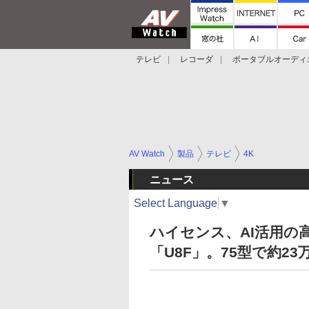
テレビ
レコーダ
ポータブルオーディ
スマートスピーカー
デジカメ
プロジ
AV Watch
製品
テレビ
4K
ニュース
Select Language
▼
ハイセンス、AI活用の
「U8F」。75型で約23