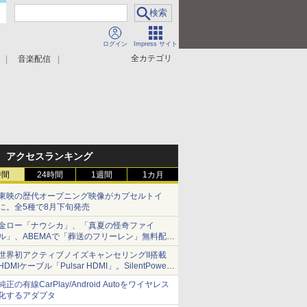
ログイン
Impress サイト
全カテゴリ
音楽配信
アクセスランキング
時間
24時間
1週間
1カ月
東映の歴代オープニング映像がカプセルトイ
に。全5種で8月下旬発売
金ロー「ナウシカ」、「真夏の怪奇ファイ
ル」、ABEMAで「葬送のフリーレン」無料配信
など。夏の特番・配信情報
世界初アクティブノイズキャンセリングII搭載
HDMIケーブル「Pulsar HDMI」。SilentPower
から
純正の有線CarPlay/Android Autoをワイヤレス
化するアダプタ