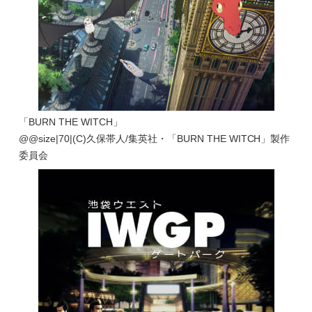
「BURN THE WITCH」
@@size|70|(C)久保帯人/集英社・「BURN THE WITCH」製作
委員会