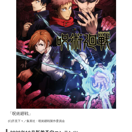
「呪術廻戦」
(C)芥見下々／集英社・呪術廻戦製作委員会