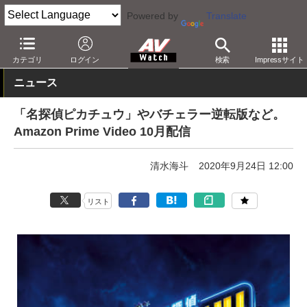
Powered by
Translate
AV Watch
コンテンツ・サービス
映像配信
Amazonビデオ
カテゴリ
ログイン
検索
Impressサイト
ニュース
「名探偵ピカチュウ」やバチェラー逆転版など。
Amazon Prime Video 10月配信
清水海斗
2020年9月24日 12:00
リスト