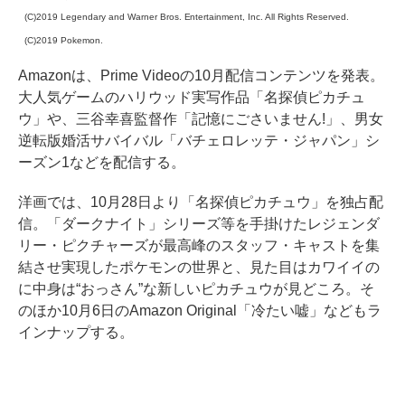
(C)2019 Legendary and Warner Bros. Entertainment, Inc. All Rights Reserved.
(C)2019 Pokemon.
Amazonは、Prime Videoの10月配信コンテンツを発表。
大人気ゲームのハリウッド実写作品「名探偵ピカチュ
ウ」や、三谷幸喜監督作「記憶にごさいません!」、男女
逆転版婚活サバイバル「バチェロレッテ・ジャパン」シ
ーズン1などを配信する。
洋画では、10月28日より「名探偵ピカチュウ」を独占配
信。「ダークナイト」シリーズ等を手掛けたレジェンダ
リー・ピクチャーズが最高峰のスタッフ・キャストを集
結させ実現したポケモンの世界と、見た目はカワイイの
に中身は“おっさん”な新しいピカチュウが見どころ。そ
のほか10月6日のAmazon Original「冷たい嘘」などもラ
インナップする。