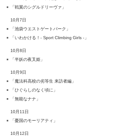
「戦翼のシグルドリーヴァ」
10月7日
「池袋ウエストゲートパーク」
「いわかける！- Sport Climbing Girls -」
10月8日
「半妖の夜叉姫」
10月9日
「魔法科高校の劣等生 来訪者編」
「ひぐらしのなく頃に」
「無能なナナ」
10月11日
「憂国のモーリアティ」
10月12日