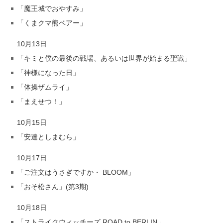
「魔王城でおやすみ」
「くまクマ熊ベアー」
10月13日
「キミと僕の最後の戦場、あるいは世界が始まる聖戦」
「神様になった日」
「体操ザムライ」
「まえせつ！」
10月15日
「安達としまむら」
10月17日
「ご注文はうさぎですか・ BLOOM」
「おそ松さん」(第3期)
10月18日
「ストライクウィッチーズ ROAD to BERLIN」