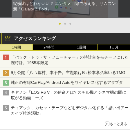
縦横比はどれがいい？ エンタメ目線で考える、サムスン
新「Galaxy Z Fold」
●
●
●
アクセスランキング
1時間
24時間
1週間
1カ月
「バック・トゥ・ザ・フューチャー」の時計台をモチーフにした
腕時計。1985本限定
9月公開「八つ墓村」本予告。主題歌はB'z松本孝弘率いるTMG
純正の有線CarPlay/Android Autoをワイヤレス化するアダプタ
キヤノン「EOS R6 V」の使命とは? スチル機とシネマ機の間に
広がる動画ニーズ
ティアック、カセットテープなどをデジタル化する「思い出アー
カイブ推進活動」
もっと見る