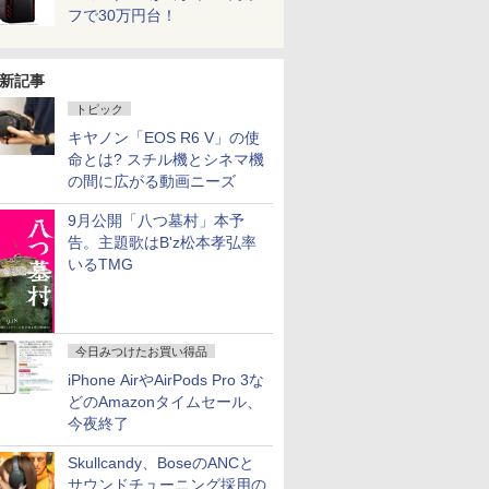
フで30万円台！
新記事
トピック
キヤノン「EOS R6 V」の使
命とは? スチル機とシネマ機
の間に広がる動画ニーズ
9月公開「八つ墓村」本予
告。主題歌はB'z松本孝弘率
いるTMG
今日みつけたお買い得品
iPhone AirやAirPods Pro 3な
どのAmazonタイムセール、
今夜終了
Skullcandy、BoseのANCと
サウンドチューニング採用の