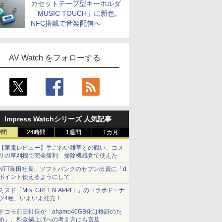
カセットテープ型キーホルダ
「MUSIC TOUCH」に新色。
NFC搭載で音楽配信へ
AV Watch をフォローする
Impress Watchシリーズ 人気記事
時間
24時間
1週間
1カ月
【家電レビュー】手ごわい雑草との戦い、コメ
リの草刈機で完全勝利 掃除機感覚で使えた
NTT島田社長、ソフトバンクのセブン出資に「d
ポイント使えるようにして」
ミスド「Mrs. GREEN APPLE」のコラボドーナ
ツ4種、いよいよ発売！
ドコモ前田社長が「ahamo40GB化は検証のた
め」、料金値上げへの考え方にも言及