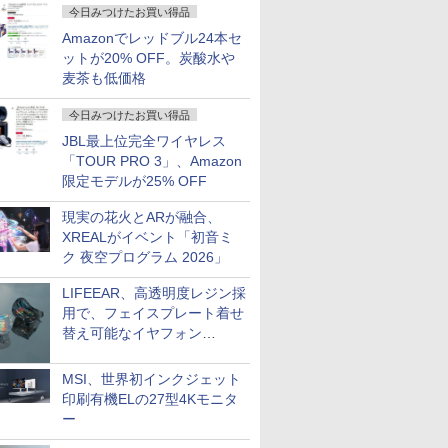
今日みつけたお買い得品
Amazonでレッドブル24本セ
ットが20% OFF。炭酸水や
麦茶も低価格
今日みつけたお買い得品
JBL最上位完全ワイヤレス
「TOUR PRO 3」、Amazon
限定モデルが25% OFF
現実の花火とARが融合、
XREALがイベント「初音ミ
ク 夜空プログラム 2026」
LIFEEAR、高透明度レジン採
用で、フェイスプレート着せ
替え可能なイヤフォン
「Nova Shell」
MSI、世界初インクジェット
印刷有機ELの27型4Kモニタ
ー