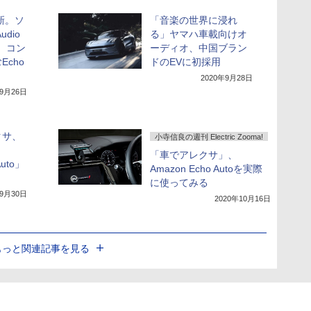
刷新。ソ
「音楽の世界に浸れ
udio
る」ヤマハ車載向けオ
io、コン
ーディオ、中国ブラン
cho
ドのEVに初採用
2020年9月28日
年9月26日
クサ、
小寺信良の週刊 Electric Zooma!
「車でアレクサ」、
Auto」
Amazon Echo Autoを実際
に使ってみる
年9月30日
2020年10月16日
もっと関連記事を見る