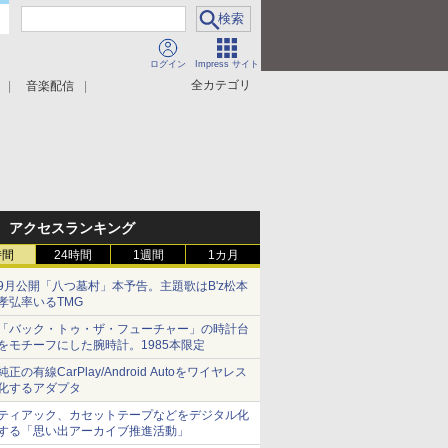
ログイン
Impress サイト
全カテゴリ
音楽配信
アクセスランキング
時間
24時間
1週間
1カ月
9月公開「八つ墓村」本予告。主題歌はB'z松本
孝弘率いるTMG
「バック・トゥ・ザ・フューチャー」の時計台
をモチーフにした腕時計。1985本限定
純正の有線CarPlay/Android Autoをワイヤレス
化するアダプタ
ティアック、カセットテープなどをデジタル化
する「思い出アーカイブ推進活動」