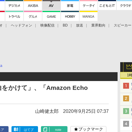
オ
ヘッドフォン
映像配信
BD
放送
業界動向
スピーカー
ェクタ
PS4
BDプレーヤー
映像配信
BD
xa
1
かけて」、「Amazon Echo
山崎健太郎
2020年9月25日 07:37
ブックマーク
ェア
はてブ
note