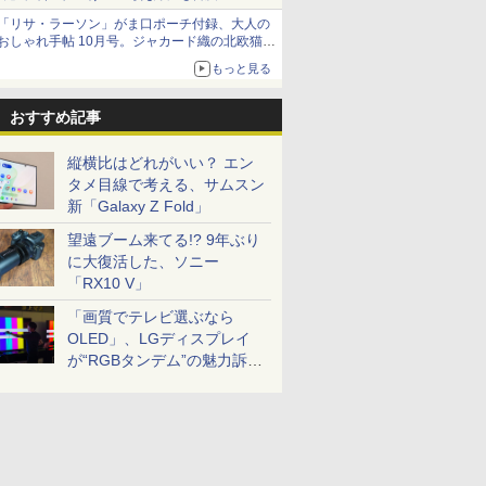
「リサ・ラーソン」がま口ポーチ付録、大人の
おしゃれ手帖 10月号。ジャカード織の北欧猫デ
ザイン
もっと見る
おすすめ記事
縦横比はどれがいい？ エン
タメ目線で考える、サムスン
新「Galaxy Z Fold」
望遠ブーム来てる!? 9年ぶり
に大復活した、ソニー
「RX10 V」
「画質でテレビ選ぶなら
OLED」、LGディスプレイ
が“RGBタンデム”の魅力訴
求。液晶とのガチ比較も