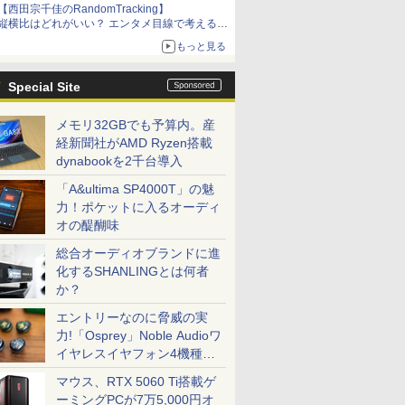
【西田宗千佳のRandomTracking】
縦横比はどれがいい？ エンタメ目線で考える、
サムスン新「Galaxy Z Fold」
もっと見る
Special Site
メモリ32GBでも予算内。産
経新聞社がAMD Ryzen搭載
dynabookを2千台導入
「A&ultima SP4000T」の魅
力！ポケットに入るオーディ
オの醍醐味
総合オーディオブランドに進
化するSHANLINGとは何者
か？
エントリーなのに脅威の実
力!「Osprey」Noble Audioワ
イヤレスイヤフォン4機種を
一気に聴く
マウス、RTX 5060 Ti搭載ゲ
ーミングPCが7万5,000円オ