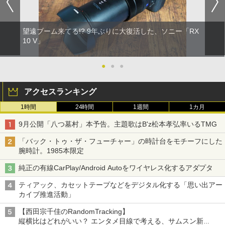
望遠ブーム来てる!? 9年ぶりに大復活した、ソニー「RX
10 V」
●
●
●
アクセスランキング
1時間
24時間
1週間
1カ月
9月公開「八つ墓村」本予告。主題歌はB'z松本孝弘率いるTMG
「バック・トゥ・ザ・フューチャー」の時計台をモチーフにした
腕時計。1985本限定
純正の有線CarPlay/Android Autoをワイヤレス化するアダプタ
ティアック、カセットテープなどをデジタル化する「思い出アー
カイブ推進活動」
【西田宗千佳のRandomTracking】
縦横比はどれがいい？ エンタメ目線で考える、サムスン新