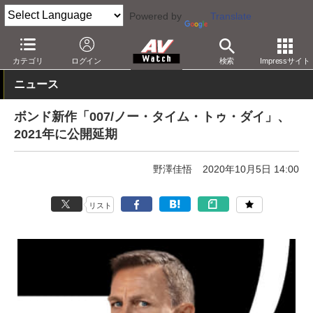
Powered by
Translate
AV Watch
コンテンツ・サービス
映画
映画作品
カテゴリ
ログイン
検索
Impressサイト
ニュース
ボンド新作「007/ノー・タイム・トゥ・ダイ」、
2021年に公開延期
野澤佳悟
2020年10月5日 14:00
リスト