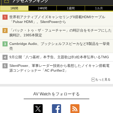
アクセスランキング
1時間
24時間
1週間
1カ月
世界初アクティブノイズキャンセリングII搭載HDMIケーブル
「Pulsar HDMI」。SilentPowerから
「バック・トゥ・ザ・フューチャー」の時計台をモチーフにした
腕時計。1985本限定
Cambridge Audio、ブックシェルフスピーカなど8製品を一挙発
売
9月公開「八つ墓村」本予告。主題歌はB'z松本孝弘率いるTMG
SilentPower、軍事レーダー技術から着想したノイキャン搭載電
源コンディショナー「AC iPurifier2」
もっと見る
AV Watch をフォローする