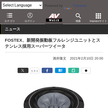
Powered by
Translate
AV Watch
製品
オーディオスピーカー
カテゴリ
ログイン
検索
Impressサイト
ニュース
FOSTEX、新開発振動板フルレンジユニットとス
テンレス採用スーパーツイータ
酒井隆文
2021年2月10日 20:00
リスト