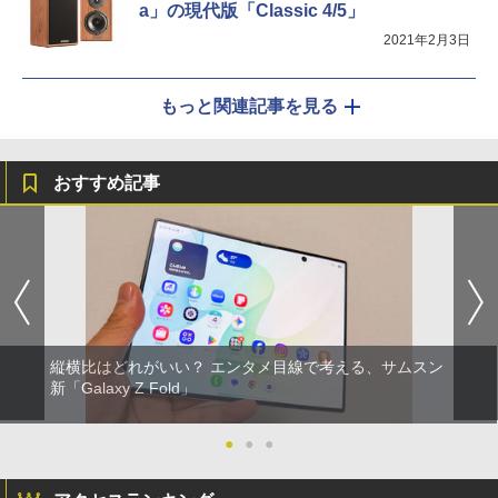
a」の現代版「Classic 4/5」
2021年2月3日
もっと関連記事を見る
おすすめ記事
縦横比はどれがいい？ エンタメ目線で考える、サムスン
新「Galaxy Z Fold」
●
●
●