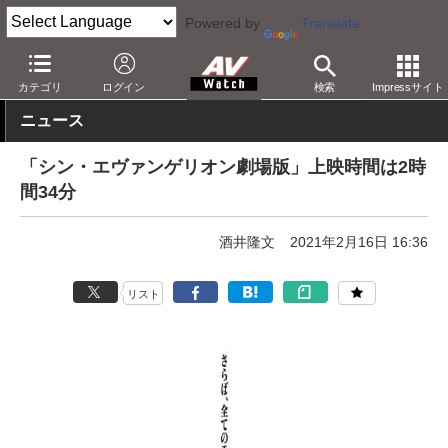
Powered by
Translate
AV Watch
コンテンツ・サービス
映画
映画作品
カテゴリ
ログイン
検索
Impressサイト
ニュース
「シン・エヴァンゲリオン劇場版」上映時間は2時
間34分
酒井隆文
2021年2月16日 16:36
リスト