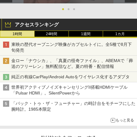
●
●
●
アクセスランキング
1時間
24時間
1週間
1カ月
東映の歴代オープニング映像がカプセルトイに。全5種で8月下
旬発売
金ロー「ナウシカ」、「真夏の怪奇ファイル」、ABEMAで「葬
送のフリーレン」無料配信など。夏の特番・配信情報
純正の有線CarPlay/Android Autoをワイヤレス化するアダプタ
世界初アクティブノイズキャンセリングII搭載HDMIケーブル
「Pulsar HDMI」。SilentPowerから
「バック・トゥ・ザ・フューチャー」の時計台をモチーフにした
腕時計。1985本限定
もっと見る