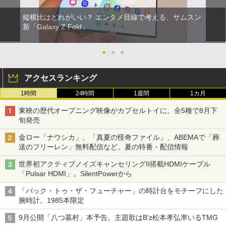
縦横比はどれがいい？ エンタメ目線で考える、サムスン
新「Galaxy Z Fold」
●
●
●
アクセスランキング
1時間
24時間
1週間
1カ月
東映の歴代オープニング映像がカプセルトイに。全5種で8月下
旬発売
金ロー「ナウシカ」、「真夏の怪奇ファイル」、ABEMAで「葬
送のフリーレン」無料配信など。夏の特番・配信情報
世界初アクティブノイズキャンセリングII搭載HDMIケーブル
「Pulsar HDMI」。SilentPowerから
「バック・トゥ・ザ・フューチャー」の時計台をモチーフにした
腕時計。1985本限定
9月公開「八つ墓村」本予告。主題歌はB'z松本孝弘率いるTMG