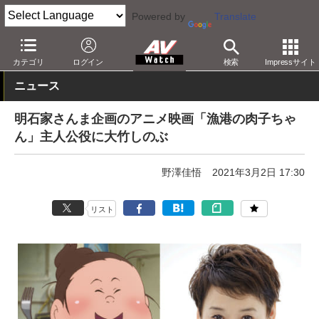
Powered by
Translate
AV Watch
コンテンツ・サービス
映画
映画作品
カテゴリ
ログイン
検索
Impressサイト
ニュース
明石家さんま企画のアニメ映画「漁港の肉子ちゃ
ん」主人公役に大竹しのぶ
野澤佳悟
2021年3月2日 17:30
リスト