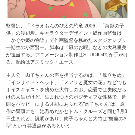
監督は、「ドラえもんのび太の恐竜 2006」「海獣の子
供」の渡辺歩。キャラクターデザイン・総作画監督は
「かぐや姫の物語」で作画監督を務めたスタジオジブリ
一期生の小西賢一。脚本は「凪のお暇」などの大島里美
が担当する。アニメーション制作はSTUDIO4℃が手がけ
る。配給はアスミック・エース。
主人公・肉子ちゃんの声を担当するのは、「風立ちぬ」
「インサイド・ヘッド」「メアリと魔女の花」などでも
ボイスキャストを務めた大竹しのぶ。恋愛では失敗だら
けの人生だけど、生まれつきのポジティブな性格で、周
囲をハッピーにする才能にあふれる”肉子ちゃん”は、原
作の冒頭にも「池乃めだかとトム・クルーズと同じ7月3
日生まれと」説明があり、肉子ちゃんと大竹は”蟹座のA
型"という共通点があるという。