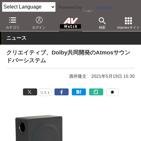
Powered by
Translate
AV Watch
製品
サウンドバー
その他
カテゴリ
ログイン
検索
Impressサイト
ニュース
クリエイティブ、Dolby共同開発のAtmosサウン
ドバーシステム
酒井隆文
2021年5月19日 15:30
リスト