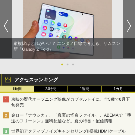
縦横比はどれがいい？ エンタメ目線で考える、サムスン
新「Galaxy Z Fold」
●
●
●
アクセスランキング
1時間
24時間
1週間
1カ月
東映の歴代オープニング映像がカプセルトイに。全5種で8月下
旬発売
金ロー「ナウシカ」、「真夏の怪奇ファイル」、ABEMAで「葬
送のフリーレン」無料配信など。夏の特番・配信情報
世界初アクティブノイズキャンセリングII搭載HDMIケーブル