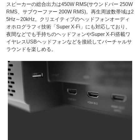
スピーカーの総合出力は450W RMS(サウンドバー 250W
RMS、サブウーファー 200W RMS)。再生周波数帯域は2
5Hz～20kHz。クリエイティブのヘッドフォンオーディ
オホログラフィ技術「Super X-Fi」にも対応しており、
夜間などでも手持ちのヘッドフォンやSuper X-Fi搭載ワ
イヤレスUSBヘッドフォンなどを接続してバーチャルサ
ラウンドを楽しめる。