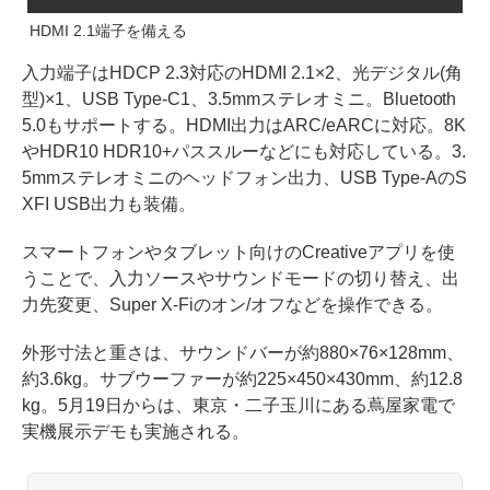
HDMI 2.1端子を備える
入力端子はHDCP 2.3対応のHDMI 2.1×2、光デジタル(角
型)×1、USB Type-C1、3.5mmステレオミニ。Bluetooth
5.0もサポートする。HDMI出力はARC/eARCに対応。8K
やHDR10 HDR10+パススルーなどにも対応している。3.
5mmステレオミニのヘッドフォン出力、USB Type-AのS
XFI USB出力も装備。
スマートフォンやタブレット向けのCreativeアプリを使
うことで、入力ソースやサウンドモードの切り替え、出
力先変更、Super X-Fiのオン/オフなどを操作できる。
外形寸法と重さは、サウンドバーが約880×76×128mm、
約3.6kg。サブウーファーが約225×450×430mm、約12.8
kg。5月19日からは、東京・二子玉川にある蔦屋家電で
実機展示デモも実施される。