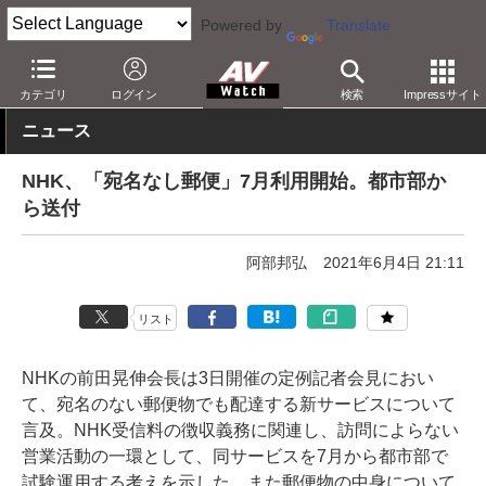
Powered by
Translate
AV Watch
動向
業界動向
経営/IR
カテゴリ
ログイン
検索
Impressサイト
ニュース
NHK、「宛名なし郵便」7月利用開始。都市部か
ら送付
阿部邦弘
2021年6月4日 21:11
リスト
NHKの前田晃伸会長は3日開催の定例記者会見におい
て、宛名のない郵便物でも配達する新サービスについて
言及。NHK受信料の徴収義務に関連し、訪問によらない
営業活動の一環として、同サービスを7月から都市部で
試験運用する考えを示した。また郵便物の中身について