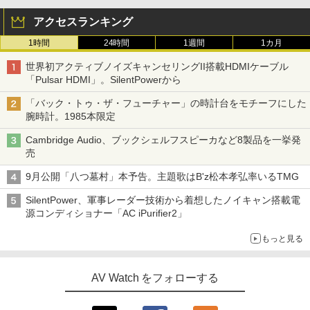
アクセスランキング
1時間
24時間
1週間
1カ月
世界初アクティブノイズキャンセリングII搭載HDMIケーブル
「Pulsar HDMI」。SilentPowerから
「バック・トゥ・ザ・フューチャー」の時計台をモチーフにした
腕時計。1985本限定
Cambridge Audio、ブックシェルフスピーカなど8製品を一挙発
売
9月公開「八つ墓村」本予告。主題歌はB'z松本孝弘率いるTMG
SilentPower、軍事レーダー技術から着想したノイキャン搭載電
源コンディショナー「AC iPurifier2」
もっと見る
AV Watch をフォローする