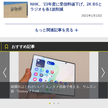
NHK、'23年度に受信料値下げ。2K BSと
ラジオを各1波削減
2021年1月13日
もっと関連記事を見る
おすすめ記事
縦横比はどれがいい？ エンタメ目線で考える、サムスン
新「Galaxy Z Fold」
●
●
●