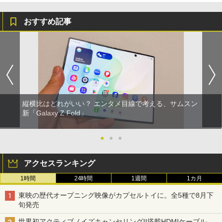
おすすめ記事
縦横比はどれがいい？ エンタメ目線で考える、サムスン
新「Galaxy Z Fold」
●
●
●
アクセスランキング
1時間
24時間
1週間
1カ月
東映の歴代オープニング映像がカプセルトイに。全5種で8月下
旬発売
世界初アクティブノイズキャンセリングII搭載HDMIケーブル