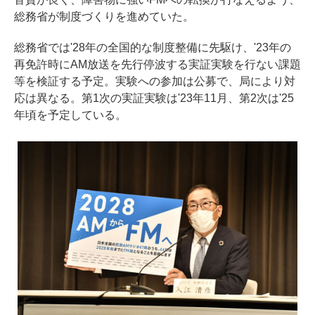
総務省が制度づくりを進めていた。
総務省では'28年の全国的な制度整備に先駆け、'23年の
再免許時にAM放送を先行停波する実証実験を行ない課題
等を検証する予定。実験への参加は公募で、局により対
応は異なる。第1次の実証実験は'23年11月、第2次は'25
年頃を予定している。