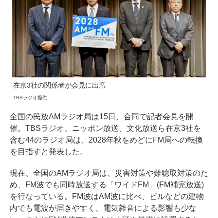
在京3社の関係者が会見に出席
TBSラジオ提供
全国の民放AMラジオ局は15日、合同で記者会見を開
催。TBSラジオ、ニッポン放送、文化放送ら在京3社を
含む44のラジオ局は、2028年秋をめどにFM局への転換
を目指すと発表した。
現在、全国のAMラジオ局は、災害対策や難聴取対策のた
め、FM波でも同時放送する「ワイドFM」(FM補完放送)
を行なっている。FM波はAM波に比べ、ビルなどの建物
内でも電波が届きやすく、電気雑音による影響も少な