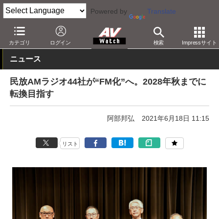
Powered by
Translate
AV Watch
コンテンツ・サービス
放送
ラジオ
カテゴリ
ログイン
検索
Impressサイト
ニュース
民放AMラジオ44社が“FM化”へ。2028年秋までに
転換目指す
阿部邦弘
2021年6月18日 11:15
リスト