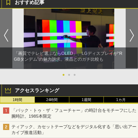
おすすめ記事
「画質でテレビ選ぶならOLED」、LGディスプレイが“R
GBタンデム”の魅力訴求。液晶とのガチ比較も
●
●
●
アクセスランキング
1時間
24時間
1週間
1カ月
「バック・トゥ・ザ・フューチャー」の時計台をモチーフにした
腕時計。1985本限定
ティアック、カセットテープなどをデジタル化する「思い出アー
カイブ推進活動」