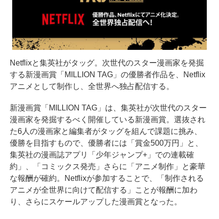
Netflixと集英社がタッグ。次世代のスター漫画家を発掘
する新漫画賞「MILLION TAG」の優勝者作品を、Netflix
アニメとして制作し、全世界へ独占配信する。
新漫画賞「MILLION TAG」は、集英社が次世代のスター
漫画家を発掘するべく開催している新漫画賞。選抜され
た6人の漫画家と編集者がタッグを組んで課題に挑み、
優勝を目指すもので、優勝者には「賞金500万円」と、
集英社の漫画誌アプリ「少年ジャンプ+」での連載確
約」、「コミックス発売」さらに「アニメ制作」と豪華
な報酬が確約。Netflixが参加することで、「制作される
アニメが全世界に向けて配信する」ことが報酬に加わ
り、さらにスケールアップした漫画賞となった。