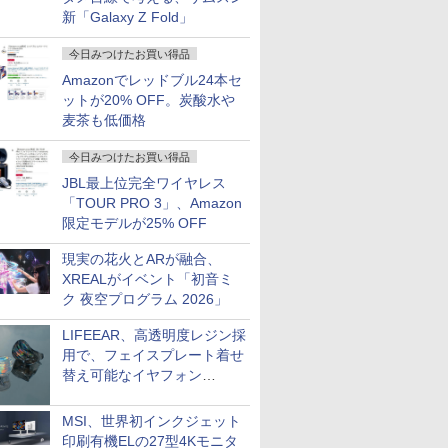
新「Galaxy Z Fold」
今日みつけたお買い得品
Amazonでレッドブル24本セ
ットが20% OFF。炭酸水や
麦茶も低価格
今日みつけたお買い得品
JBL最上位完全ワイヤレス
「TOUR PRO 3」、Amazon
限定モデルが25% OFF
現実の花火とARが融合、
XREALがイベント「初音ミ
ク 夜空プログラム 2026」
LIFEEAR、高透明度レジン採
用で、フェイスプレート着せ
替え可能なイヤフォン
「Nova Shell」
MSI、世界初インクジェット
印刷有機ELの27型4Kモニタ