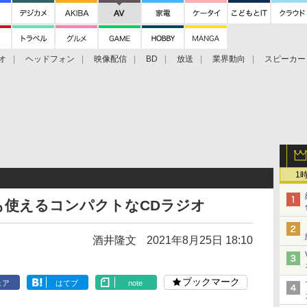
オ
ヘッドフォン
映像配信
BD
放送
業界動向
スピーカー
ェクタ
PS4
BDプレーヤー
映像配信
BD
1
でも使えるコンパクトなCDラジオ
酒井隆文
2021年8月25日 18:10
ブックマーク
ェア
はてブ
note