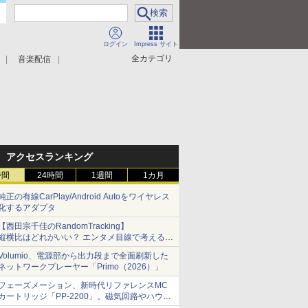
ログイン
Impress サイト
全カテゴリ
音楽配信
アクセスランキング
時間
24時間
1週間
1カ月
純正の有線CarPlay/Android Autoをワイヤレス
化するアダプタ
【西田宗千佳のRandomTracking】
縦横比はどれがいい？ エンタメ目線で考える、
サムスン新「Galaxy Z Fold」
Volumio、電源部から出力段まで全面刷新した
ネットワークプレーヤー「Primo（2026）」
フェーズメーション、新時代リファレンスMC
カートリッジ「PP-2200」。磁気回路やハウジ
ングを根本から見直し