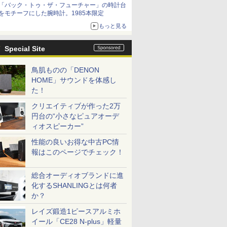
「バック・トゥ・ザ・フューチャー」の時計台
をモチーフにした腕時計。1985本限定
もっと見る
Special Site
鳥肌ものの「DENON
HOME」サウンドを体感し
た！
クリエイティブが作った2万
円台の“小さなピュアオーデ
ィオスピーカー”
性能の良いお得な中古PC情
報はこのページでチェック！
総合オーディオブランドに進
化するSHANLINGとは何者
か？
レイズ鍛造1ピースアルミホ
イール「CE28 N-plus」軽量