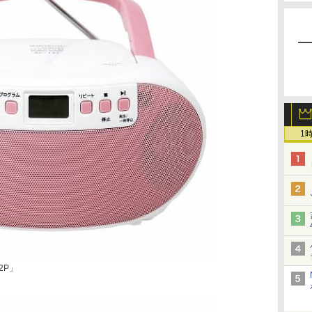
1
2P」