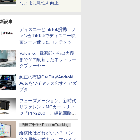
なままに剛性を向上
新記事
ディズニーとTikTok提携、フ
ァンがTikTokでディズニー映
画シーン使ったコンテンツ制
作、Disney+にも配信
Volumio、電源部から出力段
まで全面刷新したネットワー
クプレーヤー
「Primo（2026）」
純正の有線CarPlay/Android
Autoをワイヤレス化するアダ
プタ
フェーズメーション、新時代
リファレンスMCカートリッ
ジ「PP-2200」。磁気回路や
ハウジングを根本から見直し
西田宗千佳のRandomTracking
縦横比はどれがいい？ エン
タメ目線で考える、サムスン