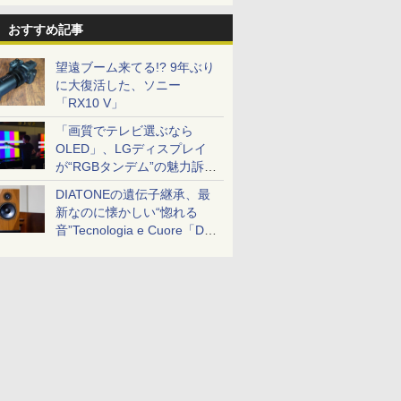
おすすめ記事
望遠ブーム来てる!? 9年ぶり
に大復活した、ソニー
「RX10 V」
「画質でテレビ選ぶなら
OLED」、LGディスプレイ
が“RGBタンデム”の魅力訴
求。液晶とのガチ比較も
DIATONEの遺伝子継承、最
新なのに懐かしい“惚れる
音”Tecnologia e Cuore「DS-
TC52B」を聴く