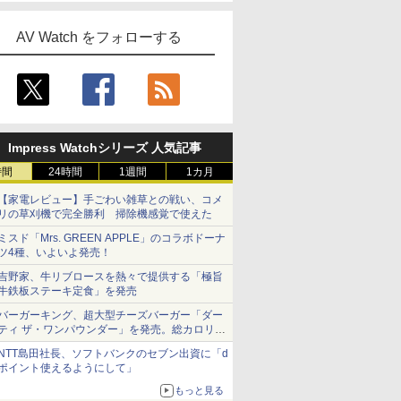
AV Watch をフォローする
Impress Watchシリーズ 人気記事
時間
24時間
1週間
1カ月
【家電レビュー】手ごわい雑草との戦い、コメ
リの草刈機で完全勝利 掃除機感覚で使えた
ミスド「Mrs. GREEN APPLE」のコラボドーナ
ツ4種、いよいよ発売！
吉野家、牛リブロースを熱々で提供する「極旨
牛鉄板ステーキ定食」を発売
バーガーキング、超大型チーズバーガー「ダー
ティ ザ・ワンパウンダー」を発売。総カロリー
約1656kcal、総重量約527g！
NTT島田社長、ソフトバンクのセブン出資に「d
ポイント使えるようにして」
もっと見る