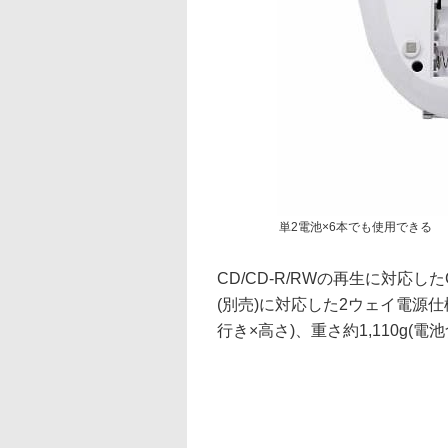
単2電池×6本でも使用できる
CD/CD-R/RWの再生に対応
(別売)に対応した2ウェイ電源仕様
行き×高さ)、重さ約1,110g(