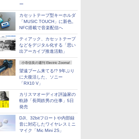
ー
カセットテープ型キーホルダ
「MUSIC TOUCH」に新色。
NFC搭載で音楽配信へ
ティアック、カセットテープ
などをデジタル化する「思い
出アーカイブ推進活動」
小寺信良の週刊 Electric Zooma!
望遠ブーム来てる!? 9年ぶり
に大復活した、ソニー
「RX10 V」
カリスマオーディオ評論家の
軌跡「長岡鉄男の仕事」5日
発売
DJI、32bitフロートや内部録
音に対応したワイヤレスミニ
マイク「Mic Mini 2S」