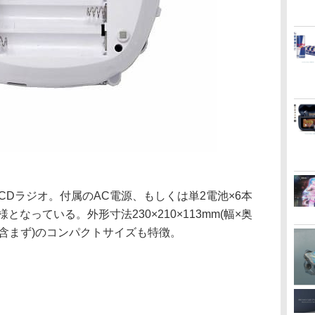
したCDラジオ。付属のAC電源、もしくは単2電池×6本
となっている。外形寸法230×210×113mm(幅×奥
電池含まず)のコンパクトサイズも特徴。