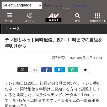
Powered by
Translate
AV Watch
コンテンツ・サービス
映像配信
TVer
カテゴリ
ログイン
検索
Impressサイト
ニュース
テレ朝もネット同時配信。夜7～11時までの番組を
年明けから
阿部邦弘
2021年9月29日 17:34
リスト
テレビ朝日は28日、社長定例会見において、テレビ番組
のネット同時配信を年明けに開始する方向で調整中して
いると発表した。民放公式テレビポータル「TVer」に
て、夜7時から11時までのプライムタイムの一部番組を
配信する予定。