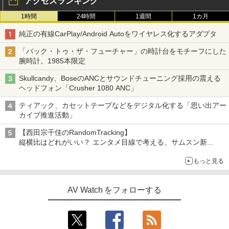
アクセスランキング
1時間
24時間
1週間
1カ月
純正の有線CarPlay/Android Autoをワイヤレス化するアダプタ
「バック・トゥ・ザ・フューチャー」の時計台をモチーフにした
腕時計。1985本限定
Skullcandy、BoseのANCとサウンドチューニング採用の震える
ヘッドフォン「Crusher 1080 ANC」
ティアック、カセットテープなどをデジタル化する「思い出アー
カイブ推進活動」
【西田宗千佳のRandomTracking】
縦横比はどれがいい？ エンタメ目線で考える、サムスン新
「Galaxy Z Fold」
もっと見る
AV Watch をフォローする