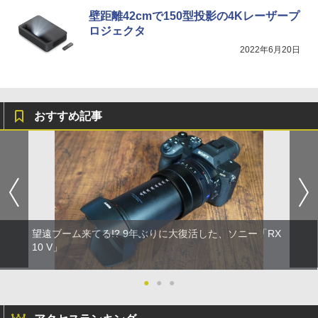
壁距離42cmで150型投影の4Kレーザープ
ロジェクタ
2022年6月20日
おすすめ記事
望遠ブーム来てる!? 9年ぶりに大復活した、ソニー「RX
10 V」
●
●
●