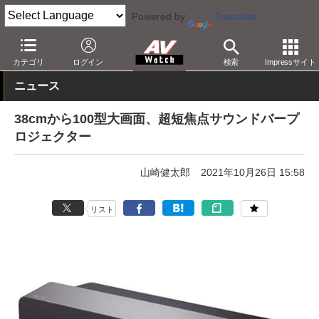
Powered by
Translate
AV Watch
製品
サウンドバー
その他
カテゴリ
ログイン
検索
Impressサイト
ニュース
38cmから100型大画面、超短焦点サウンドバープ
ロジェクター
山崎健太郎
2021年10月26日 15:58
リスト