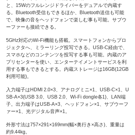
と、15Wのフルレンジドライバーをデュアルで内蔵す
る。Bluetooth受信もできるほか、Bluetooth送信も可能
で、映像の音をヘッドフォンで楽しむ事も可能。サブウ
ーファーも接続できる。
5GHz対応のWi-Fi機能も搭載。スマートフォンからプロ
ジェクタへ、ミラーリング投写できる。USB-C経由で、
スマホなどのコンテンツを投写する事も可能。内蔵のア
プリセンターを使い、エンターテイメントサービスを利
用する事もできるとする。内蔵ストレージは16GB(12GB
利用可能)。
入力端子はHDMI 2.0×3、アナログミニ×1、USB-C×1、U
SB-A×3(USB 3.0、USB 2.0、Wi-Fi dongle各1)、LAN端
子。出力端子はUSB-A×3、ヘッドフォン×1、サブウーフ
ァー×1、光デジタル音声×1。
外形寸法は757×291×169mm(幅×奥行き×高さ)、重量は
約9.44kg。