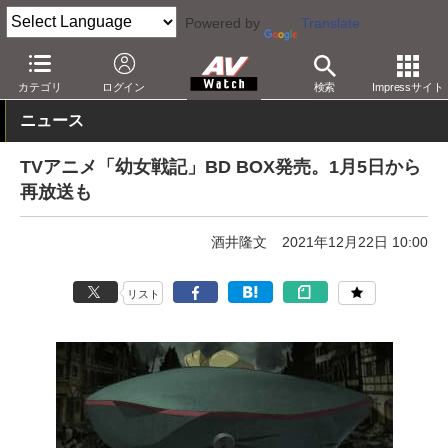
Powered by
Translate
AV Watch
コンテンツ・サービス
BD/DVD
カテゴリ
ログイン
検索
Impressサイト
ニュース
TVアニメ「幼女戦記」BD BOX発売。1月5日から
再放送も
酒井隆文
2021年12月22日 10:00
リスト