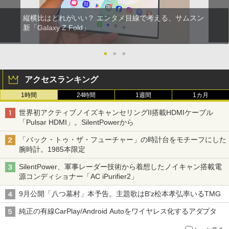
縦横比はどれがいい？ エンタメ目線で考える、サムスン
新「Galaxy Z Fold」
●
●
●
アクセスランキング
1時間
24時間
1週間
1カ月
世界初アクティブノイズキャンセリングII搭載HDMIケーブル
「Pulsar HDMI」。SilentPowerから
「バック・トゥ・ザ・フューチャー」の時計台をモチーフにした
腕時計。1985本限定
SilentPower、軍事レーダー技術から着想したノイキャン搭載電
源コンディショナー「AC iPurifier2」
9月公開「八つ墓村」本予告。主題歌はB'z松本孝弘率いるTMG
純正の有線CarPlay/Android Autoをワイヤレス化するアダプタ