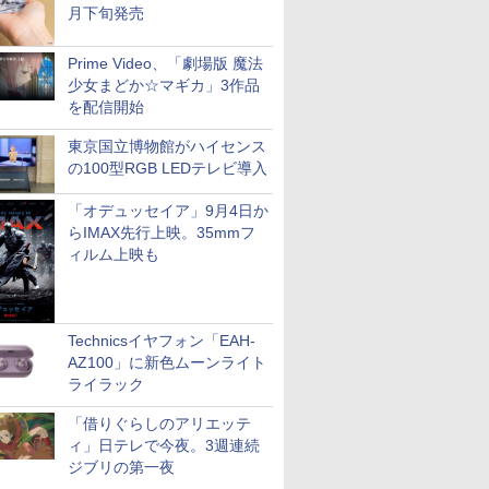
月下旬発売
Prime Video、「劇場版 魔法
少女まどか☆マギカ」3作品
を配信開始
東京国立博物館がハイセンス
の100型RGB LEDテレビ導入
「オデュッセイア」9月4日か
らIMAX先行上映。35mmフ
ィルム上映も
Technicsイヤフォン「EAH-
AZ100」に新色ムーンライト
ライラック
「借りぐらしのアリエッテ
ィ」日テレで今夜。3週連続
ジブリの第一夜