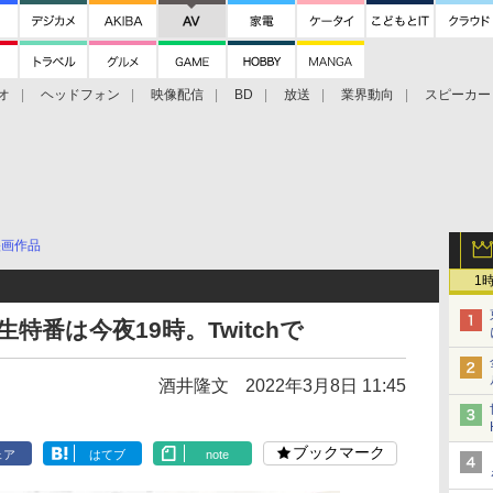
オ
ヘッドフォン
映像配信
BD
放送
業界動向
スピーカー
ェクタ
PS4
BDプレーヤー
映像配信
BD
映画作品
1
特番は今夜19時。Twitchで
酒井隆文
2022年3月8日 11:45
ブックマーク
ェア
はてブ
note