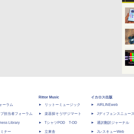
Rittor Music
イカロス出版
dフォーラム
リットーミュージック
AIRLINEweb
ップ担当者フォーラム
楽器探そう!デジマート
Jディフェンスニュー
ness Library
TシャツPOD T-OD
通訳翻訳ジャーナル
セミナー
立東舎
JレスキューWeb