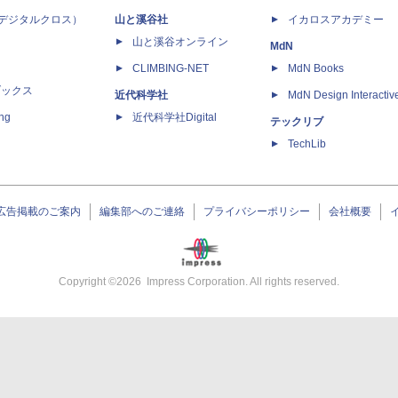
 X（デジタルクロス）
山と溪谷社
イカロスアカデミー
山と溪谷オンライン
MdN
CLIMBING-NET
MdN Books
ブックス
近代科学社
MdN Design Interactiv
ing
近代科学社Digital
テックリブ
TechLib
広告掲載のご案内
編集部へのご連絡
プライバシーポリシー
会社概要
Copyright ©
2026
Impress Corporation. All rights reserved.