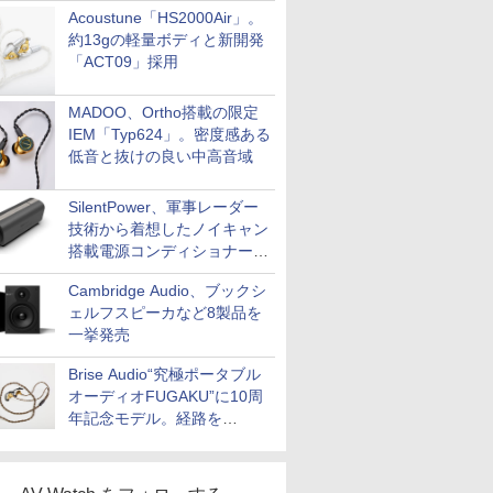
Acoustune「HS2000Air」。
約13gの軽量ボディと新開発
「ACT09」採用
MADOO、Ortho搭載の限定
IEM「Typ624」。密度感ある
低音と抜けの良い中高音域
SilentPower、軍事レーダー
技術から着想したノイキャン
搭載電源コンディショナー
「AC iPurifier2」
Cambridge Audio、ブックシ
ェルフスピーカなど8製品を
一挙発売
Brise Audio“究極ポータブル
オーディオFUGAKU”に10周
年記念モデル。経路を
NISHIKIで統一。400万円