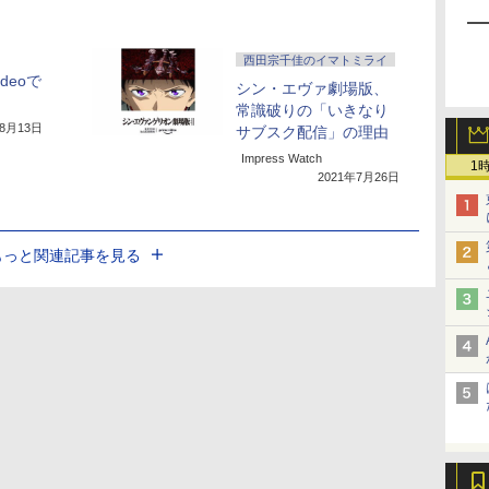
」
西田宗千佳のイマトミライ
ideoで
シン・エヴァ劇場版、
ト
常識破りの「いきなり
年8月13日
サブスク配信」の理由
Impress Watch
1
2021年7月26日
もっと関連記事を見る