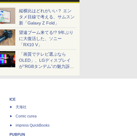
縦横比はどれがいい？ エン
タメ目線で考える、サムスン
新「Galaxy Z Fold」
望遠ブーム来てる!? 9年ぶり
に大復活した、ソニー
「RX10 V」
「画質でテレビ選ぶなら
OLED」、LGディスプレイ
が“RGBタンデム”の魅力訴
求。液晶とのガチ比較も
ICE
天海社
ス
Comic curea
impress QuickBooks
PUBFUN