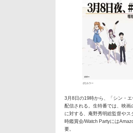
(C)カラー
3月8日の19時から、「シン・エ
配信される。生特番では、映画
に対する、庵野秀明総監督やス
時鑑賞会/Watch PartyにはA
要。