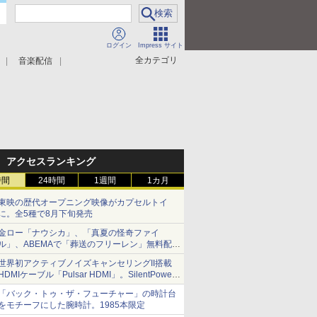
ログイン
Impress サイト
全カテゴリ
音楽配信
アクセスランキング
時間
24時間
1週間
1カ月
東映の歴代オープニング映像がカプセルトイ
に。全5種で8月下旬発売
金ロー「ナウシカ」、「真夏の怪奇ファイ
ル」、ABEMAで「葬送のフリーレン」無料配信
など。夏の特番・配信情報
世界初アクティブノイズキャンセリングII搭載
HDMIケーブル「Pulsar HDMI」。SilentPower
から
「バック・トゥ・ザ・フューチャー」の時計台
をモチーフにした腕時計。1985本限定