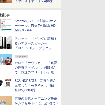
イヤレスイヤフォン4機種を
一気に聴く
新記事
Amazonデバイス対象のサマ
ーセール。Fire TV Stick HD
が29% OFF
アバック、リビングに調和す
るシアタースピーカー
「HFSP250」。ブックシェ
ルフはペア3万円以下
トピック
金ロー「ナウシカ」、「真夏
の怪奇ファイル」、ABEMA
で「葬送のフリーレン」無料
配信など。夏の特番・配信情
SOUNDPEATS、音質と軽さ
報
追求した「Air6 Pro」。先行
登録で8383円
東映の歴代オープニング映像
がカプセルトイに。全5種で8