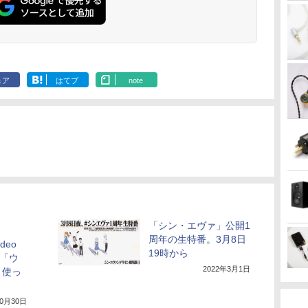
ェア
はてブ
note
「シン・エヴァ」公開1
周年の生特番。3月8日
ideo
19時から
”「ウ
2022年3月1日
」使っ
10月30日