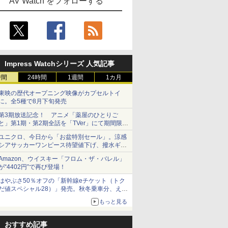
AV Watch をフォローする
Impress Watchシリーズ 人気記事
時間
24時間
1週間
1カ月
東映の歴代オープニング映像がカプセルトイ
に。全5種で8月下旬発売
第3期放送記念！ アニメ「薬屋のひとりご
と」第1期・第2期全話を「TVer」にて期間限定
で順次無料配信開始
ユニクロ、今日から「お盆特別セール」。涼感
シアサッカーワンピース待望値下げ、撥水ギア
ショーツは1990円に
Amazon、ウイスキー「フロム・ザ・バレル」
が“4402円”で再び登場！
はやぶさ50％オフの「新幹線eチケット（トク
だ値スペシャル28）」発売。秋冬乗車分、えき
ねっと限定
もっと見る
おすすめ記事