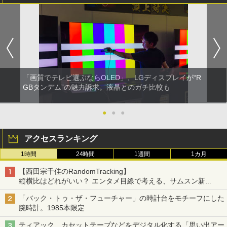
「画質でテレビ選ぶならOLED」、LGディスプレイが“R
GBタンデム”の魅力訴求。液晶とのガチ比較も
●
●
●
アクセスランキング
1時間
24時間
1週間
1カ月
【西田宗千佳のRandomTracking】
縦横比はどれがいい？ エンタメ目線で考える、サムスン新
「Galaxy Z Fold」
「バック・トゥ・ザ・フューチャー」の時計台をモチーフにした
腕時計。1985本限定
ティアック、カセットテープなどをデジタル化する「思い出アー