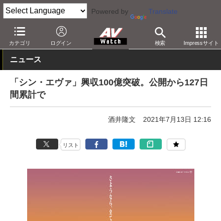
Powered by
Translate
AV Watch
コンテンツ・サービス
映画
映画作品
カテゴリ
ログイン
検索
Impressサイト
ニュース
「シン・エヴァ」興収100億突破。公開から127日
間累計で
酒井隆文
2021年7月13日 12:16
リスト