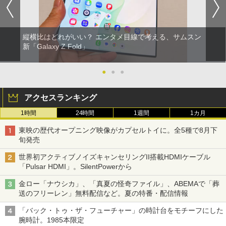
縦横比はどれがいい？ エンタメ目線で考える、サムスン
新「Galaxy Z Fold」
●
●
●
アクセスランキング
1時間
24時間
1週間
1カ月
東映の歴代オープニング映像がカプセルトイに。全5種で8月下
旬発売
世界初アクティブノイズキャンセリングII搭載HDMIケーブル
「Pulsar HDMI」。SilentPowerから
金ロー「ナウシカ」、「真夏の怪奇ファイル」、ABEMAで「葬
送のフリーレン」無料配信など。夏の特番・配信情報
「バック・トゥ・ザ・フューチャー」の時計台をモチーフにした
腕時計。1985本限定