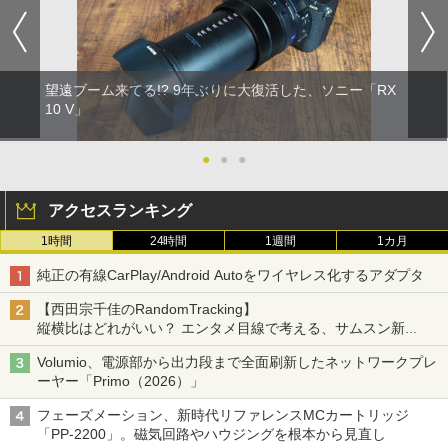
望遠ブーム来てる!? 9年ぶりに大復活した、ソニー「RX
10 V」
●
●
●
アクセスランキング
1時間
24時間
1週間
1カ月
純正の有線CarPlay/Android Autoをワイヤレス化するアダプタ
【西田宗千佳のRandomTracking】
縦横比はどれがいい？ エンタメ目線で考える、サムスン新
「Galaxy Z Fold」
Volumio、電源部から出力段まで全面刷新したネットワークプレ
ーヤー「Primo（2026）」
フェーズメーション、新時代リファレンスMCカートリッジ
「PP-2200」。磁気回路やハウジングを根本から見直し