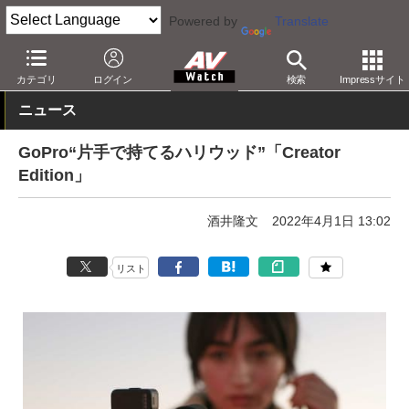
Powered by
Translate
AV Watch
製品
アクションカム
GoPro
カテゴリ
ログイン
検索
Impressサイト
ニュース
GoPro“片手で持てるハリウッド”「Creator
Edition」
酒井隆文
2022年4月1日 13:02
リスト