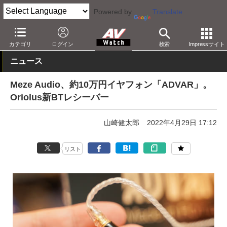
Powered by
Translate
AV Watch
イベント
ヘッドフォン祭
カテゴリ
ログイン
検索
Impressサイト
ニュース
Meze Audio、約10万円イヤフォン「ADVAR」。
Oriolus新BTレシーバー
山崎健太郎
2022年4月29日 17:12
リスト