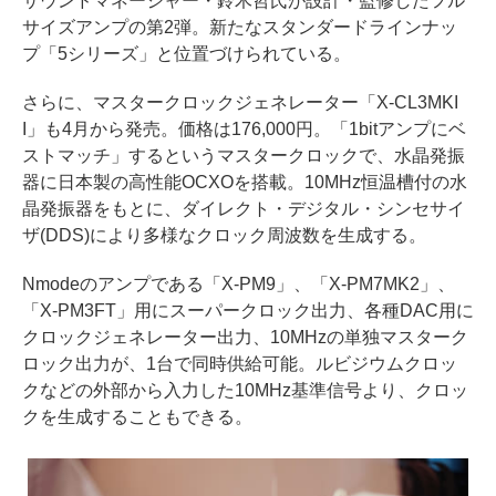
サウンドマネージャー・鈴木哲氏が設計・監修したフル
サイズアンプの第2弾。新たなスタンダードラインナッ
プ「5シリーズ」と位置づけられている。
さらに、マスタークロックジェネレーター「X-CL3MKI
I」も4月から発売。価格は176,000円。「1bitアンプにベ
ストマッチ」するというマスタークロックで、水晶発振
器に日本製の高性能OCXOを搭載。10MHz恒温槽付の水
晶発振器をもとに、ダイレクト・デジタル・シンセサイ
ザ(DDS)により多様なクロック周波数を生成する。
Nmodeのアンプである「X-PM9」、「X-PM7MK2」、
「X-PM3FT」用にスーパークロック出力、各種DAC用に
クロックジェネレーター出力、10MHzの単独マスターク
ロック出力が、1台で同時供給可能。ルビジウムクロッ
クなどの外部から入力した10MHz基準信号より、クロッ
クを生成することもできる。