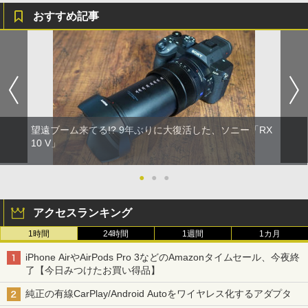
おすすめ記事
望遠ブーム来てる!? 9年ぶりに大復活した、ソニー「RX
10 V」
●
●
●
アクセスランキング
1時間
24時間
1週間
1カ月
iPhone AirやAirPods Pro 3などのAmazonタイムセール、今夜終
了【今日みつけたお買い得品】
純正の有線CarPlay/Android Autoをワイヤレス化するアダプタ