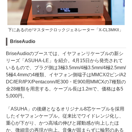
下にあるのがマスタークロックジェネレーター「X-CL3MKII」
BriseAudio
BriseAudioのブースでは、イヤフォンリケーブルの新シ
リーズ「ASUHA-LE」を紹介。4月15日から発売されて
いるもので、プラグ側は3極3.5mm/4極3.5mm/4極2.5mm/
5極4.4mmの4種類、イヤフォン側端子はMMCX/2ピン/A2
DC/IER/IPX/Pentaconn/IE300・IE900用MMCXの7種類の
全28種類を用意する。ケーブル長は1.2mで、価格は各5
5,000円。
「ASUHA」の後継となるオリジナル8芯ケーブルを採用
したイヤフォンケーブル。従来比でワイドレンジ化し、
重心が下がり、かつ高域の伸びと躍動感が向上したほ
か、微細音の再現が向上。音像が固まらずに輪郭のある