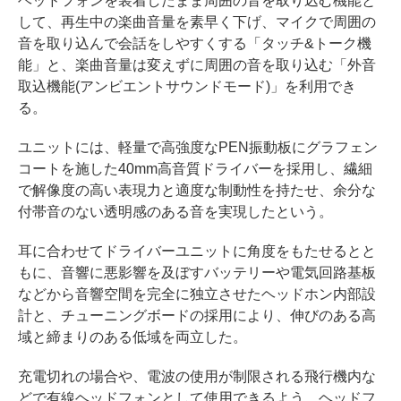
ヘッドフォンを装着したまま周囲の音を取り込む機能と
して、再生中の楽曲音量を素早く下げ、マイクで周囲の
音を取り込んで会話をしやすくする「タッチ&トーク機
能」と、楽曲音量は変えずに周囲の音を取り込む「外音
取込機能(アンビエントサウンドモード)」を利用でき
る。
ユニットには、軽量で高強度なPEN振動板にグラフェン
コートを施した40mm高音質ドライバーを採用し、繊細
で解像度の高い表現力と適度な制動性を持たせ、余分な
付帯音のない透明感のある音を実現したという。
耳に合わせてドライバーユニットに角度をもたせるとと
もに、音響に悪影響を及ぼすバッテリーや電気回路基板
などから音響空間を完全に独立させたヘッドホン内部設
計と、チューニングボードの採用により、伸びのある高
域と締まりのある低域を両立した。
充電切れの場合や、電波の使用が制限される飛行機内な
どで有線ヘッドフォンとして使用できるよう、ヘッドフ