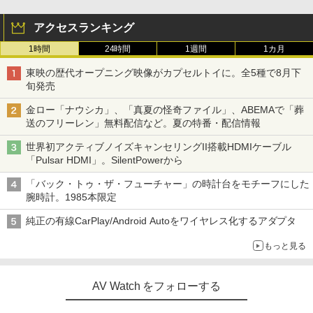
アクセスランキング
1時間
24時間
1週間
1カ月
東映の歴代オープニング映像がカプセルトイに。全5種で8月下
旬発売
金ロー「ナウシカ」、「真夏の怪奇ファイル」、ABEMAで「葬
送のフリーレン」無料配信など。夏の特番・配信情報
世界初アクティブノイズキャンセリングII搭載HDMIケーブル
「Pulsar HDMI」。SilentPowerから
「バック・トゥ・ザ・フューチャー」の時計台をモチーフにした
腕時計。1985本限定
純正の有線CarPlay/Android Autoをワイヤレス化するアダプタ
もっと見る
AV Watch をフォローする