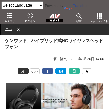
Powered by
Translate
AV Watch
製品
ヘッドフォン
JVC
カテゴリ
ログイン
検索
Impressサイト
ニュース
ケンウッド、ハイブリッド式NCワイヤレスヘッド
フォン
酒井隆文
2022年5月20日 14:00
リスト