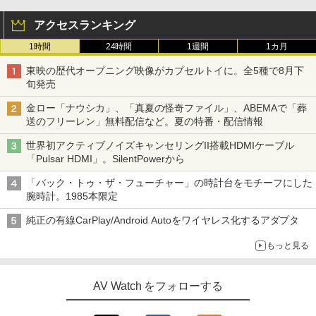
アクセスランキング
1時間
24時間
1週間
1カ月
東映の歴代オープニング映像がカプセルトイに。全5種で8月下
旬発売
金ロー「ナウシカ」、「真夏の怪奇ファイル」、ABEMAで「葬
送のフリーレン」無料配信など。夏の特番・配信情報
世界初アクティブノイズキャンセリングII搭載HDMIケーブル
「Pulsar HDMI」。SilentPowerから
「バック・トゥ・ザ・フューチャー」の時計台をモチーフにした
腕時計。1985本限定
純正の有線CarPlay/Android Autoをワイヤレス化するアダプタ
もっと見る
AV Watch をフォローする