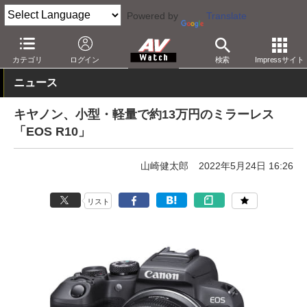
Powered by
Translate
AV Watch
製品
デジタルカメラ
キヤノン
カテゴリ
ログイン
検索
Impressサイト
ニュース
キヤノン、小型・軽量で約13万円のミラーレス
「EOS R10」
山崎健太郎
2022年5月24日 16:26
リスト