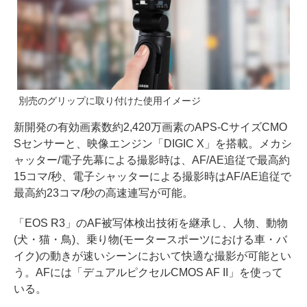
別売のグリップに取り付けた使用イメージ
新開発の有効画素数約2,420万画素のAPS-CサイズCMO
Sセンサーと、映像エンジン「DIGIC X」を搭載。メカシ
ャッター/電子先幕による撮影時は、AF/AE追従で最高約
15コマ/秒、電子シャッターによる撮影時はAF/AE追従で
最高約23コマ/秒の高速連写が可能。
「EOS R3」のAF被写体検出技術を継承し、人物、動物
(犬・猫・鳥)、乗り物(モータースポーツにおける車・バ
イク)の動きが速いシーンにおいて快適な撮影が可能とい
う。AFには「デュアルピクセルCMOS AF II」を使って
いる。