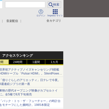
ログイン
Impress サイト
全カテゴリ
音楽配信
アクセスランキング
時間
24時間
1週間
1カ月
世界初アクティブノイズキャンセリングII搭載
HDMIケーブル「Pulsar HDMI」。SilentPower
から
「借りぐらしのアリエッティ」日テレで今夜。
3週連続ジブリの第一夜
東映の歴代オープニング映像がカプセルトイ
に。全5種で8月下旬発売
「バック・トゥ・ザ・フューチャー」の時計台
をモチーフにした腕時計。1985本限定