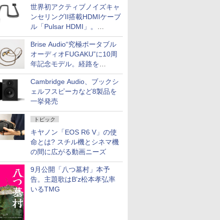
世界初アクティブノイズキャ
ンセリングII搭載HDMIケーブ
ル「Pulsar HDMI」。
SilentPowerから
Brise Audio“究極ポータブル
オーディオFUGAKU”に10周
年記念モデル。経路を
NISHIKIで統一。400万円
Cambridge Audio、ブックシ
ェルフスピーカなど8製品を
一挙発売
トピック
キヤノン「EOS R6 V」の使
命とは? スチル機とシネマ機
の間に広がる動画ニーズ
9月公開「八つ墓村」本予
告。主題歌はB'z松本孝弘率
いるTMG