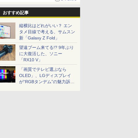
おすすめ記事
縦横比はどれがいい？ エン
タメ目線で考える、サムスン
新「Galaxy Z Fold」
望遠ブーム来てる!? 9年ぶり
に大復活した、ソニー
「RX10 V」
「画質でテレビ選ぶなら
OLED」、LGディスプレイ
が“RGBタンデム”の魅力訴
求。液晶とのガチ比較も