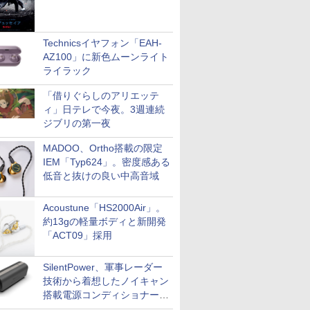
Technicsイヤフォン「EAH-
AZ100」に新色ムーンライト
ライラック
「借りぐらしのアリエッテ
ィ」日テレで今夜。3週連続
ジブリの第一夜
MADOO、Ortho搭載の限定
IEM「Typ624」。密度感ある
低音と抜けの良い中高音域
Acoustune「HS2000Air」。
約13gの軽量ボディと新開発
「ACT09」採用
SilentPower、軍事レーダー
技術から着想したノイキャン
搭載電源コンディショナー
「AC iPurifier2」