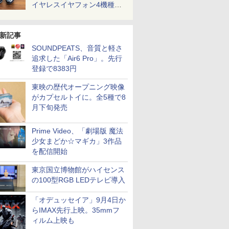
イヤレスイヤフォン4機種を
一気に聴く
新記事
SOUNDPEATS、音質と軽さ
追求した「Air6 Pro」。先行
登録で8383円
東映の歴代オープニング映像
がカプセルトイに。全5種で8
月下旬発売
Prime Video、「劇場版 魔法
少女まどか☆マギカ」3作品
を配信開始
東京国立博物館がハイセンス
の100型RGB LEDテレビ導入
「オデュッセイア」9月4日か
らIMAX先行上映。35mmフ
ィルム上映も