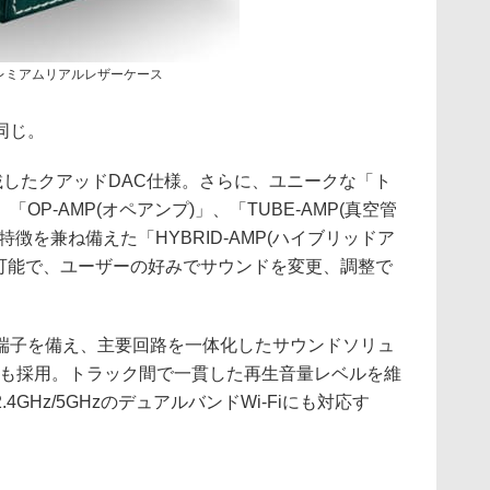
レミアムリアルレザーケース
同じ。
基搭載したクアッドDAC仕様。さらに、ユニークな「ト
P-AMP(オペアンプ)」、「TUBE-AMP(真空管
徴を兼ね備えた「HYBRID-AMP(ハイブリッドア
え可能で、ユーザーの好みでサウンドを変更、調整で
mの出力端子を備え、主要回路を一体化したサウンドソリュ
HA」も採用。トラック間で一貫した再生音量レベルを維
GHz/5GHzのデュアルバンドWi-Fiにも対応す