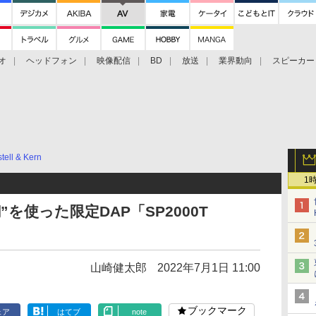
オ
ヘッドフォン
映像配信
BD
放送
業界動向
スピーカー
ェクタ
PS4
BDプレーヤー
映像配信
BD
tell & Kern
1
を使った限定DAP「SP2000T
山崎健太郎
2022年7月1日 11:00
ブックマーク
ェア
はてブ
note