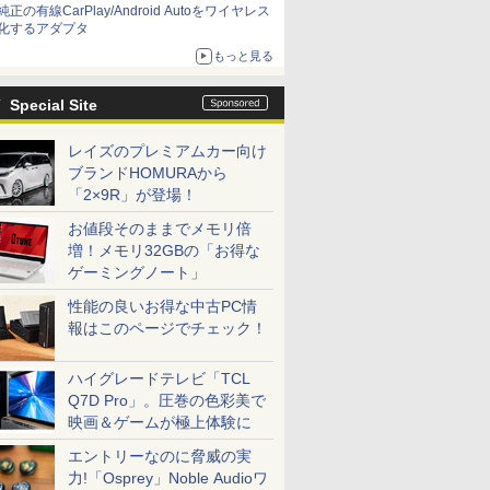
純正の有線CarPlay/Android Autoをワイヤレス
化するアダプタ
もっと見る
Special Site
レイズのプレミアムカー向け
ブランドHOMURAから
「2×9R」が登場！
お値段そのままでメモリ倍
増！メモリ32GBの「お得な
ゲーミングノート」
性能の良いお得な中古PC情
報はこのページでチェック！
ハイグレードテレビ「TCL
Q7D Pro」。圧巻の色彩美で
映画＆ゲームが極上体験に
エントリーなのに脅威の実
力!「Osprey」Noble Audioワ