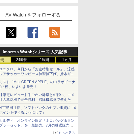
AV Watch をフォローする
Impress Watchシリーズ 人気記事
時間
24時間
1週間
1カ月
ユニクロ、今日から「お盆特別セール」。涼感
シアサッカーワンピース待望値下げ、撥水ギア
ショーツは1990円に
ミスド「Mrs. GREEN APPLE」のコラボドーナ
ツ4種、いよいよ発売！
【家電レビュー】手ごわい雑草との戦い、コメ
リの草刈機で完全勝利 掃除機感覚で使えた
NTT島田社長、ソフトバンクのセブン出資に「d
ポイント使えるようにして」
カルディ、オンライン限定「ネコバッグ＆タン
ブラーセット」を一般販売。7月の抽選販売の
当選無効分
もっと見る