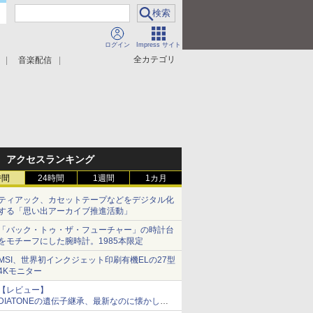
ログイン
Impress サイト
全カテゴリ
音楽配信
アクセスランキング
時間
24時間
1週間
1カ月
ティアック、カセットテープなどをデジタル化
する「思い出アーカイブ推進活動」
「バック・トゥ・ザ・フューチャー」の時計台
をモチーフにした腕時計。1985本限定
MSI、世界初インクジェット印刷有機ELの27型
4Kモニター
【レビュー】
DIATONEの遺伝子継承、最新なのに懐かし
い“惚れる音”Tecnologia e Cuore「DS-TC52B」