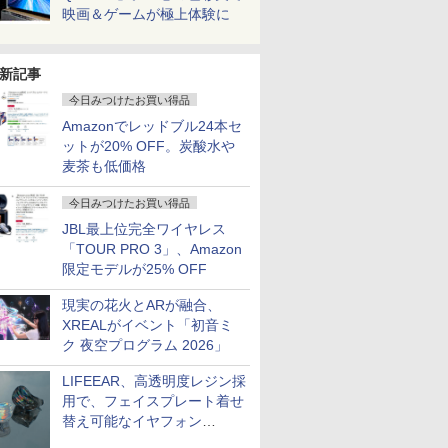
映画＆ゲームが極上体験に
新記事
今日みつけたお買い得品
Amazonでレッドブル24本セ
ットが20% OFF。炭酸水や
麦茶も低価格
今日みつけたお買い得品
JBL最上位完全ワイヤレス
「TOUR PRO 3」、Amazon
限定モデルが25% OFF
現実の花火とARが融合、
XREALがイベント「初音ミ
ク 夜空プログラム 2026」
LIFEEAR、高透明度レジン採
用で、フェイスプレート着せ
替え可能なイヤフォン
「Nova Shell」