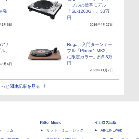
ーブルの標準モデル
年冬発
「SL-1200G」。33万
円
6年1月6日
2016年4月27日
のアナ
Rega、入門ターンテー
ブル。
ブル「Planar1 MK2」
に限定カラー。約5.8万
円
2年8月4日
2022年11月7日
もっと関連記事を見る
Rittor Music
イカロス出版
dフォーラム
リットーミュージック
AIRLINEweb