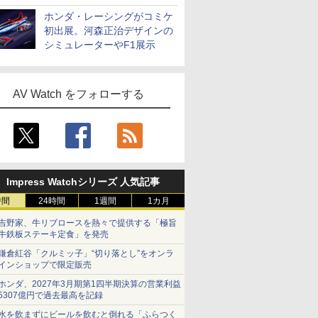
ホンダ・レーシングがコミケ
初出展。河森正治デザインの
シミュレーターやF1展示
AV Watch をフォローする
Impress Watchシリーズ 人気記事
時間
24時間
1週間
1カ月
吉野家、牛リブロースを熱々で提供する「極旨
牛鉄板ステーキ定食」を発売
鎌倉紅谷「クルミッ子」“切り落とし”をオンラ
インショップで限定販売
ホンダ、2027年3月期第1四半期決算の営業利益
5307億円で過去最高を記録
水を飲まずにビールを飲むと倒れる「ふらつく