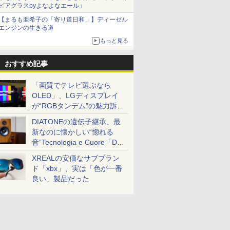
ビアグラスbyよなよなエール」
【まるも亜希子の「寄り道日和」】ディーゼル
エンジンの生きる道
もっと見る
おすすめ記事
「画質でテレビ選ぶなら
OLED」、LGディスプレイ
が“RGBタンデム”の魅力訴
求。液晶とのガチ比較も
DIATONEの遺伝子継承、最
新なのに懐かしい“惚れる
音”Tecnologia e Cuore「DS-
TC52B」を聴く
XREALの安価なサブブラン
ド「xbx」、実は「色が一番
良い」製品だった