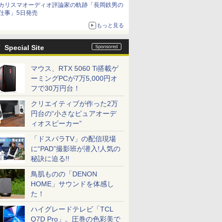
カリスマオーディオ評論家の軌跡「長岡鉄男の
を聴く
仕事」5日発売
もっと見る
Special Site
マウス、RTX 5060 Ti搭載ゲ
ーミングPCが7万5,000円オ
フで30万円台！
クリエイティブが作った2万
円台の“小さなピュアオーデ
ィオスピーカー”
「ドスパラTV」の配信現場
に“PAD”撮影班が潜入!人気の
秘訣に迫る!!
鳥肌ものの「DENON
HOME」サウンドを体感し
た！
ハイグレードテレビ「TCL
Q7D Pro」。圧巻の色彩美で