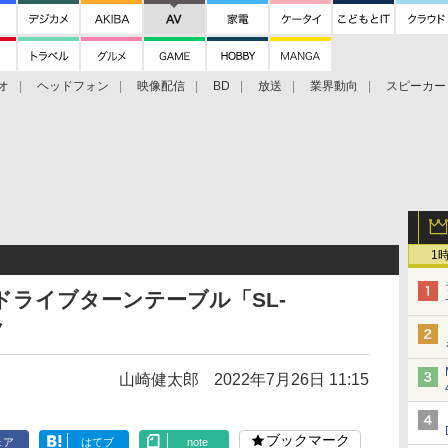
オ
ヘッドフォン
映像配信
BD
放送
業界動向
スピーカー
ェクタ
PS4
BDプレーヤー
映像配信
BD
1
クトドライブターンテーブル「SL-
ク
山崎健太郎
2022年7月26日 11:15
ブックマーク
ェア
はてブ
note