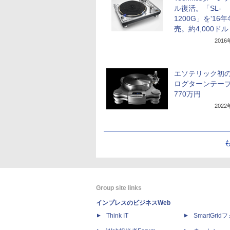
ル復活。「SL-
1200G」を'16
売。約4,000ドル
201
エソテリック初
ログターンテー
770万円
202
Group site links
インプレスのビジネスWeb
Think IT
SmartGri