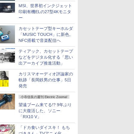
MSI、世界初インクジェット
印刷有機ELの27型4Kモニタ
ー
カセットテープ型キーホルダ
「MUSIC TOUCH」に新色。
NFC搭載で音楽配信へ
ティアック、カセットテープ
などをデジタル化する「思い
出アーカイブ推進活動」
カリスマオーディオ評論家の
軌跡「長岡鉄男の仕事」5日
発売
小寺信良の週刊 Electric Zooma!
望遠ブーム来てる!? 9年ぶり
に大復活した、ソニー
「RX10 V」
「ドカ食いダイスキ！ もち
づきさん」TVアニメ化